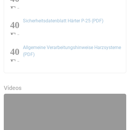
2. Falls sich aufgrund des Trennmittels Fehlstellen
("Augen") bilden, eine zweite Schicht Formenharz
auftragen, angelieren lassen
öffnet den L
Sicherheitsdatenblatt Härter P-25 (PDF)
3. Harzreiche Kupplungsschicht aus Laminierharz,
Glasfaserschnitzel + Baumwollflocken einige mm dick
aufbringen
4. Glasgewebe in die nasse Kupplungsschicht legen
Allgemeine Verarbeitungshinweise Harzsysteme
und noch weitere Lagen Glas zur Verstärkung
öffnet den Link in einem neuen Fenster
(PDF)
auflaminieren
Alle Arbeiten naß-in-naß ausführen, damit die Schichten
untereinander gut haften.
Videos
Andere Aufbauten sind selbstverständlich möglich. Je
nach Größe und Geometrie der Form kommen in Frage:
- Laminat direkt auf das Formenharz, aber beginnend
mit sehr feinen Geweben, damit die Struktur nicht
durchdrückt.