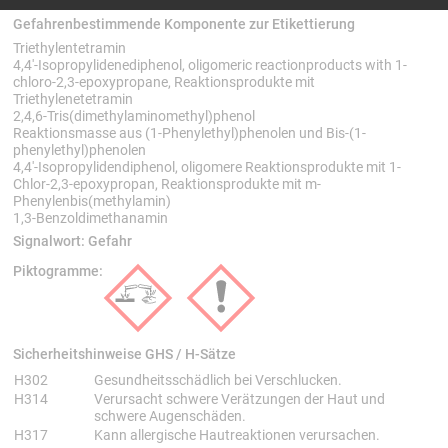
Gefahrenbestimmende Komponente zur Etikettierung
Triethylentetramin
4,4'-Isopropylidenediphenol, oligomeric reactionproducts with 1-
chloro-2,3-epoxypropane, Reaktionsprodukte mit
Triethylenetetramin
2,4,6-Tris(dimethylaminomethyl)phenol
Reaktionsmasse aus (1-Phenylethyl)phenolen und Bis-(1-
phenylethyl)phenolen
4,4'-Isopropylidendiphenol, oligomere Reaktionsprodukte mit 1-
Chlor-2,3-epoxypropan, Reaktionsprodukte mit m-
Phenylenbis(methylamin)
1,3-Benzoldimethanamin
Signalwort:
Gefahr
Piktogramme:
Sicherheitshinweise GHS / H-Sätze
Sicherheitshinweise GHS
H-Sätze
H302
Gesundheitsschädlich bei Verschlucken.
H314
Verursacht schwere Verätzungen der Haut und
schwere Augenschäden.
H317
Kann allergische Hautreaktionen verursachen.