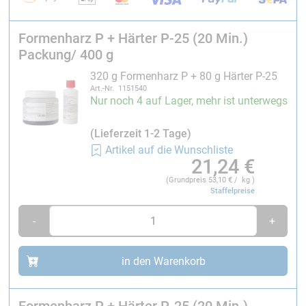
Hartelastisch, kantenfest
Formenharz P + Härter P-25 (20 Min.)
Sehr gut schleif- und polierbar (Shore D-Härte Ø
Packung/ 400 g
75)
320 g Formenharz P + 80 g Härter P-25
Thixotrop (nicht ablaufend)
Art.-Nr. 1151540
Unter Vakuum hergestellt, daher optimal
Nur noch 4 auf Lager, mehr ist unterwegs
luftblasenfrei
und homogen
(Lieferzeit 1-2 Tage)
Schwarz
eingefärbtes
Epoxidharz für Deckschichten im
Artikel auf die Wunschliste
Formenbau. Formenharz P wird bei Raumtemperatur
21,24
€
verarbeitet und ausgehärtet. Es läßt sich als
(Grundpreis
53,10
€ / kg )
Deckschicht in Verbindung mit Epoxidharz-Laminaten
Staffelpreise
oder mit Laminierkeramik verarbeiten. Im Gegensatz zu
-
+
metallgefüllten Systemen sind die Oberflächen
polierbar.
in den Warenkorb
Verbrauch:
ca. 0,6 kg/m² (Ø 0,5 mm Schichtstärke)