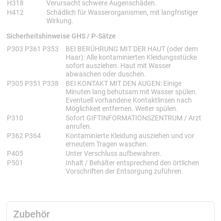
H318
Verursacht schwere Augenschäden.
H412
Schädlich für Wasserorganismen, mit langfristiger
Wirkung.
Sicherheitshinweise GHS / P-Sätze
Sicherheitshinweise GHS
P-Sätze
P303 P361 P353
BEI BERÜHRUNG MIT DER HAUT (oder dem
Haar): Alle kontaminierten Kleidungsstücke
sofort ausziehen. Haut mit Wasser
abwaschen oder duschen.
P305 P351 P338
BEI KONTAKT MIT DEN AUGEN: Einige
Minuten lang behutsam mit Wasser spülen.
Eventuell vorhandene Kontaktlinsen nach
Möglichkeit entfernen. Weiter spülen.
P310
Sofort GIFTINFORMATIONSZENTRUM / Arzt
anrufen.
P362 P364
Kontaminierte Kleidung ausziehen und vor
erneutem Tragen waschen.
P405
Unter Verschluss aufbewahren.
P501
Inhalt / Behälter entsprechend den örtlichen
Vorschriften der Entsorgung zuführen.
Zubehör