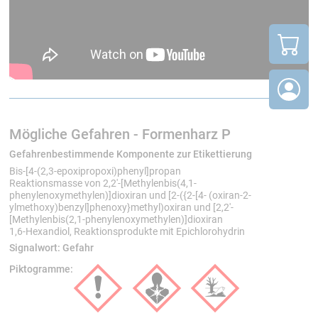
- Laminat aus Kohlefasergewebe, niedriges Gewicht der
Form, hohe Steifigkeit.
- Laminat aus Kohlefasergewebe und als Zwischenlage
Aramidwaben, sehr niedriges Formgewicht bei hoher
Steifigkeit.
- Laminat aus Laminierkeramik; schneller Aufbau, sehr
steife Formen, aber auch höheres Formgewicht.
- Massive, steife Formen aus Formenharz mit einer
Mögliche Gefahren - Formenharz P
dickwandigen Hinterfütterung aus Harz und Füllstoffen
Gefahrenbestimmende Komponente zur Etikettierung
wie z.B. Sand, Poraver und ähnlichem.
Bis-[4-(2,3-epoxipropoxi)phenyl]propan
Reaktionsmasse von 2,2'-[Methylenbis(4,1-
phenylenoxymethylen)]dioxiran und [2-({2-[4- (oxiran-2-
ylmethoxy)benzyl]phenoxy}methyl)oxiran und [2,2'-
[Methylenbis(2,1-phenylenoxymethylen)]dioxiran
1,6-Hexandiol, Reaktionsprodukte mit Epichlorohydrin
Signalwort:
Gefahr
Piktogramme: