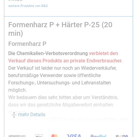
weitere Produkte von R&G
Formenharz P + Härter P-25 (20
min)
Formenharz P
Die Chemikalien-Verbotsverordnung
verbietet den
Verkauf dieses Produkts an private Endverbraucher.
Der Verkauf ist leider nur noch an Wiederverkäufer,
berufsmäßige Verwender sowie öffentliche
Forschungs-, Untersuchungs- und Lehranstalten
möglich.
Wir bedauern dies sehr, bitten aber um Verständnis,
dass wir das gesetzliche Abgabeverbot einhalten
müssen.
mehr Details
Ab dem 24. August 2023 muss vor der industriellen oder
gewerblichen Verwendung eine angemessene Schulung
durch den Arbeitgeber erfolgen.