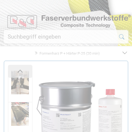
Formenharz P + Härter P-25 (20 min)