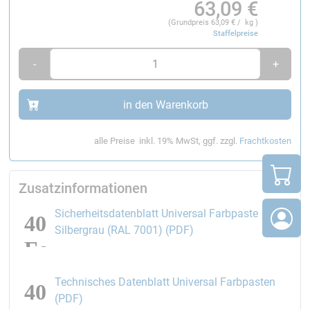
63,09
€
(Grundpreis
63,09
€ / kg )
Staffelpreise
-
+
in den Warenkorb
alle Preise
inkl. 19% MwSt, ggf. zzgl.
Frachtkosten
Zusatzinformationen
Sicherheitsdatenblatt Universal Farbpaste
öffnet den Link in eine
Silbergrau (RAL 7001) (PDF)
Technisches Datenblatt Universal Farbpasten
öffnet den Link in einem neuen Fenster
(PDF)