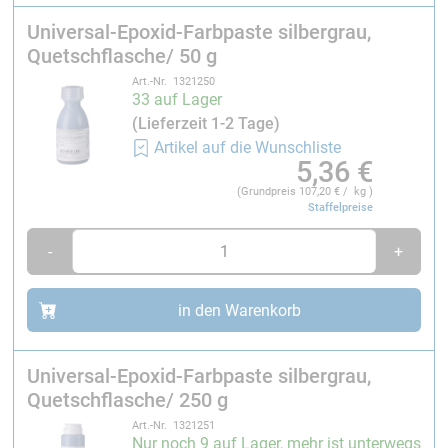
Für Deckschichten 10-15 %
Universal-Epoxid-Farbpaste silbergrau,
Kondensationsvernetzende Silikon-Abformmassen
Quetschflasche/ 50 g
bis 3 %
Art.-Nr. 1321250
33 auf Lager
Vor der Verarbeitung gründlich aufrühren.
(Lieferzeit 1-2 Tage)
Die Abrasivität ist bei weißen und grauen Farbpasten
Artikel auf die Wunschliste
5,36
€
durch die Verwendung von Titandioxid erhöht.
(Grundpreis
107,20
€ / kg )
Staffelpreise
-
+
in den Warenkorb
Universal-Epoxid-Farbpaste silbergrau,
Quetschflasche/ 250 g
Art.-Nr. 1321251
Nur noch 9 auf Lager, mehr ist unterwegs