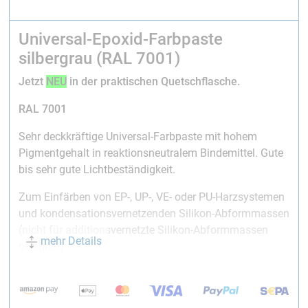
Universal-Epoxid-Farbpaste
silbergrau (RAL 7001)
Jetzt
NEU
in der praktischen Quetschflasche.
RAL 7001
Sehr deckkräftige Universal-Farbpaste mit hohem
Pigmentgehalt in reaktionsneutralem Bindemittel. Gute
bis sehr gute Lichtbeständigkeit.
Zum Einfärben von EP-, UP-, VE- oder PU-Harzsystemen
und kondensationsvernetzenden Silikon-Abformmassen
(nicht für additionsvernetzte Silikon-Abformmassen
mehr Details
geeignet).
Zugabemenge:
Laminier- und Gießharze 2-5 %