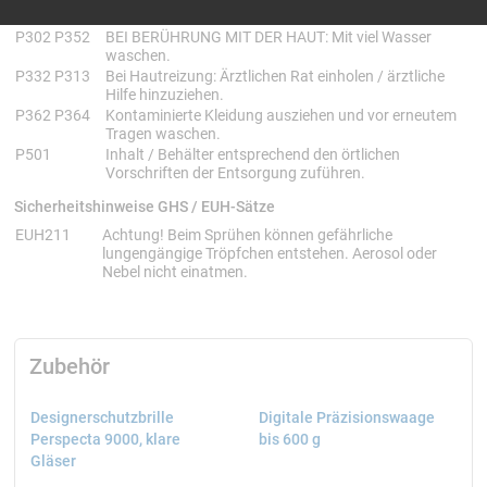
/ Gesichtsschutz tragen.
P302 P352
BEI BERÜHRUNG MIT DER HAUT: Mit viel Wasser
waschen.
P332 P313
Bei Hautreizung: Ärztlichen Rat einholen / ärztliche
Hilfe hinzuziehen.
P362 P364
Kontaminierte Kleidung ausziehen und vor erneutem
Tragen waschen.
P501
Inhalt / Behälter entsprechend den örtlichen
Vorschriften der Entsorgung zuführen.
Sicherheitshinweise GHS / EUH-Sätze
EUH211
Achtung! Beim Sprühen können gefährliche
lungengängige Tröpfchen entstehen. Aerosol oder
Nebel nicht einatmen.
Zubehör
Designerschutzbrille
Digitale Präzisionswaage
Perspecta 9000, klare
bis 600 g
Gläser