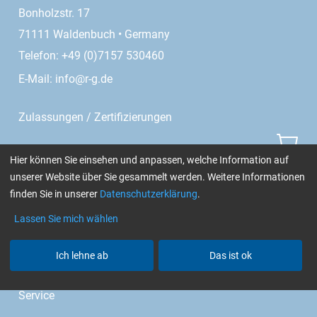
Bonholzstr. 17
71111 Waldenbuch • Germany
Telefon: +49 (0)7157 530460
E-Mail:
info@r-g.de
Zulassungen / Zertifizierungen
Aero
Hier können Sie einsehen und anpassen, welche Information auf
unserer Website über Sie gesammelt werden. Weitere Informationen
GL (Boote / Windkraft)
finden Sie in unserer
Datenschutzerklärung
.
TÜV (Kfz)
Lassen Sie mich wählen
Cytox (hautverträglich)
Ich lehne ab
Das ist ok
chemikalienbeständig
Service