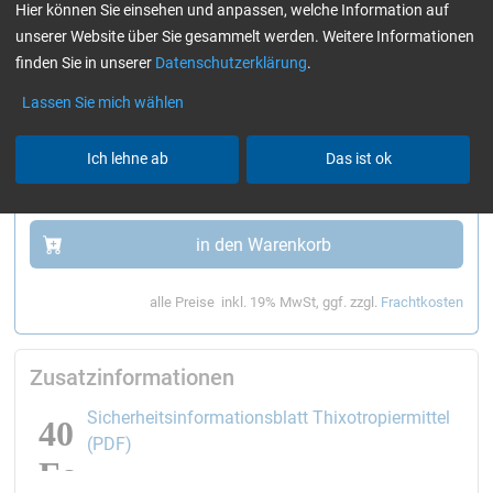
Hier können Sie einsehen und anpassen, welche Information auf
Art.-Nr. 2101206
unserer Website über Sie gesammelt werden. Weitere Informationen
Liefertermin auf Anfrage
finden Sie in unserer
Datenschutzerklärung
.
Artikel auf die Wunschliste
284,36
€
Lassen Sie mich wählen
(Grundpreis
28,44
€ / kg )
Staffelpreise
Ich lehne ab
Das ist ok
-
+
in den Warenkorb
alle Preise
inkl. 19% MwSt, ggf. zzgl.
Frachtkosten
Zusatzinformationen
Sicherheitsinformationsblatt Thixotropiermittel
öffnet den Link in einem neuen Fenster
(PDF)