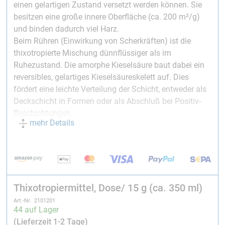
einen gelartigen Zustand versetzt werden können. Sie
besitzen eine große innere Oberfläche (ca. 200 m²/g)
und binden dadurch viel Harz.
Beim Rühren (Einwirkung von Scherkräften) ist die
thixotropierte Mischung dünnflüssiger als im
Ruhezustand. Die amorphe Kieselsäure baut dabei ein
reversibles, gelartiges Kieselsäureskelett auf. Dies
fördert eine leichte Verteilung der Schicht, entweder als
Deckschicht in Formen oder als Abschluß bei Positiv-
Beschichtungen.
mehr Details
• Ergibt thixotrope, gelartige Füllmassen und Gelcoats
• Für Epoxid-, Polyester- und Vinylesterharze
Farbe:
weiß
Thixotropiermittel, Dose/ 15 g (ca. 350 ml)
Zugabe:
0,5–5 Gewichtprozent, abhängig von der
Art.-Nr. 2101201
gewünschten Thixotropie und Auftragsdicke. Diese
44 auf Lager
Richtwerte sind aber abhängig von der Viskosität des
(Lieferzeit 1-2 Tage)