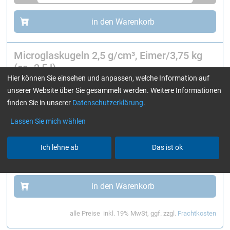
in den Warenkorb
Microglaskugeln 2,5 g/cm³, Eimer/3,75 kg
(ca. 2,5 l)
Hier können Sie einsehen und anpassen, welche Information auf
Art.-Nr. 2101233
Lieferzeit kurzfristig
unserer Website über Sie gesammelt werden. Weitere Informationen
Artikel auf die Wunschliste
finden Sie in unserer
Datenschutzerklärung
.
33,76
€
Lassen Sie mich wählen
(Grundpreis
9,00
€ / kg )
Staffelpreise
Ich lehne ab
Das ist ok
-
+
in den Warenkorb
alle Preise
inkl. 19% MwSt, ggf. zzgl.
Frachtkosten