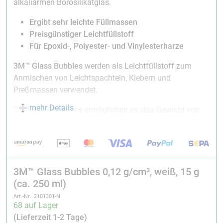
alkaliarmen Borosilikatglas.
Ergibt sehr leichte Füllmassen
Preisgünstiger Leichtfüllstoff
Für Epoxid-, Polyester- und Vinylesterharze
3M™ Glass Bubbles
werden als Leichtfüllstoff zum
Anmischen von Leichtspachteln, Klebern und
Preßmassen verwendet.
mehr Details
3M™ Glass Bubbles
ermöglichen es, das Gewicht von
Kunststoff­bauteilen erheblich zu reduzieren, ihre
Formstabilität, Abriebfestigkeit und Oberflächenhärte zu
erhöhen und gleichzeitig die Wärmeausdehnung zu
verringern. Darüber hinaus führt die geringe
Wärmeleitfähigkeit zu einer hervorragenden
3M™ Glass Bubbles 0,12 g/cm³, weiß, 15 g
thermischen Isolation.
(ca. 250 ml)
Art.-Nr. 2101301-N
Aufgrund ihrer perfekten Kugelform erhöht ihr Einsatz
68 auf Lager
zudem die Präzision in der Fertigung sowie die
(Lieferzeit 1-2 Tage)