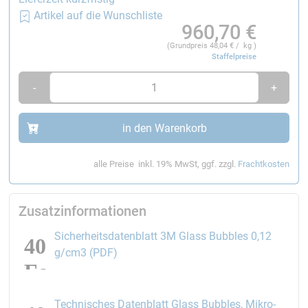
Artikel auf die Wunschliste
960,70
€
(Grundpreis
48,04
€ / kg )
Staffelpreise
-
+
in den Warenkorb
alle Preise
inkl. 19% MwSt, ggf. zzgl.
Frachtkosten
Zusatzinformationen
Sicherheitsdatenblatt 3M Glass Bubbles 0,12
öffnet den Link in einem neuen Fenster
g/cm3 (PDF)
Technisches Datenblatt Glass Bubbles, Mikro-