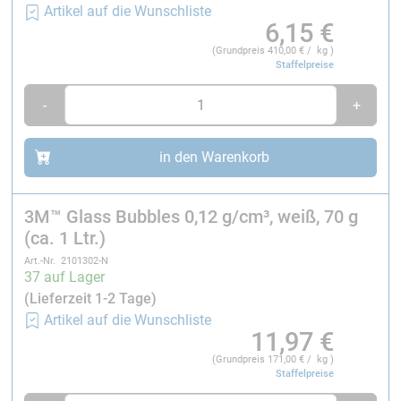
Maßhaltigkeit und Hitzebeständigkeit von Bauteilen.
Artikel auf die Wunschliste
6,15
€
Die allgemein gängige Annahme „Gewichtsreduzierung
(Grundpreis
410,00
€ / kg )
= Zusatzkosten“ trifft hier nicht unbedingt zu: mit
3M™
Staffelpreise
Glass Bubbles
lässt sich das Gewicht von Bauteilen
reduzieren, ohne dass dafür die Kosten in der
-
+
Herstellung steigen müssen.
in den Warenkorb
Eigenschaften:
Geringe Dichte
3M™ Glass Bubbles 0,12 g/cm³, weiß, 70 g
Kugelförmig
(ca. 1 Ltr.)
Rieselfähig
Inert
Art.-Nr. 2101302-N
37 auf Lager
Vorteile:
(Lieferzeit 1-2 Tage)
Artikel auf die Wunschliste
Reduziertes Gewicht
11,97
€
Geringerer Harzbedarf
(Grundpreis
171,00
€ / kg )
Staffelpreise
Ausgezeichnete Resistenz gegen Wasser
Niedriges Gewicht bei hoher Druckfestigkeit