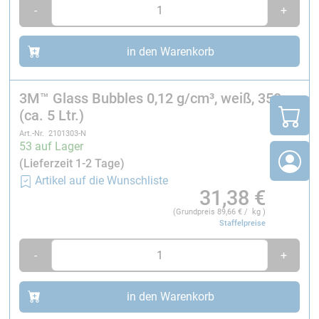
-
+
Nicht brennbar
Nicht porös
in den Warenkorb
Technische Daten:
Nenndichte:
0,12 g/cm³
Farbe:
Weiß
3M™ Glass Bubbles 0,12 g/cm³, weiß, 350 g
Mittlere Teilchengröße:
ca. 65 µm
(ca. 5 Ltr.)
Art.-Nr. 2101303-N
53 auf Lager
Durchschnittliche
Schüttdichte
(Lieferzeit 1-2 Tage)
Teilchendichte*
Artikel auf die Wunschliste
31,38
€
(Grundpreis
89,66
€ / kg )
Nenndichte
Toleranzbereich
Toleranzbereich
Staffelpreise
g/cm³
g/cm³
(errechnet)
-
+
g/cm³
in den Warenkorb
ba