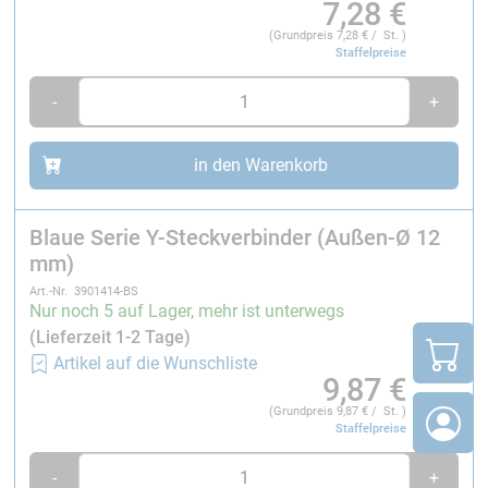
Passend für Carbon-Rohre mit
Außen-Ø 8 mm
7,28
€
Passend für Carbon-Rohre mit
Außen-Ø 12 mm
(Grundpreis
7,28
€ / St. )
Staffelpreise
-
+
in den Warenkorb
Blaue Serie Y-Steckverbinder (Außen-Ø 12
mm)
Art.-Nr. 3901414-BS
Nur noch 5 auf Lager, mehr ist unterwegs
(Lieferzeit 1-2 Tage)
Artikel auf die Wunschliste
9,87
€
(Grundpreis
9,87
€ / St. )
Staffelpreise
-
+