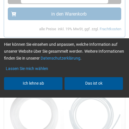
in den Warenkorb
alle Preise
inkl. 19% MwSt, ggf. zzgl.
Frachtkosten
Hier können Sie einsehen und anpassen, welche Information auf
unserer Website über Sie gesammelt werden. Weitere Informationen
Zubehör
finden Sie in unserer
Datenschutzerklärung
.
Lassen Sie mich wählen
Pumpenschlauch (Ø 6/8 und
Pumpenschlauch Teflon (Ø
10/12 mm) transparent
6/8 mm) natur
Ich lehne ab
Das ist ok