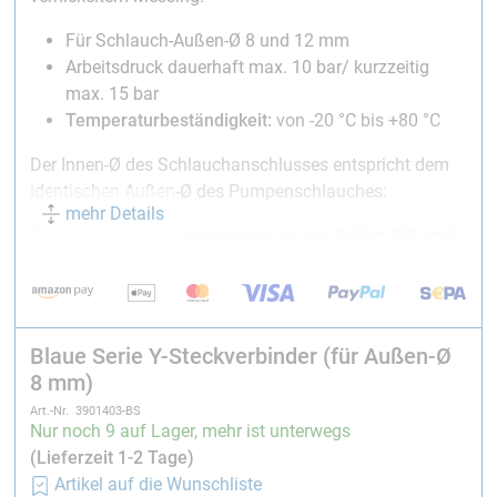
Für Schlauch-Außen-Ø 8 und 12 mm
Arbeitsdruck dauerhaft max. 10 bar/ kurzzeitig
max. 15 bar
Temperaturbeständigkeit:
von -20 °C bis +80 °C
Der Innen-Ø des Schlauchanschlusses entspricht dem
identischen Außen-Ø des Pumpenschlauches:
mehr Details
Passend für den Pumpenschlauch mit
Außen-Ø 8 und
12 mm
Passend für den Teflon Pumpenschlauch mit
Außen-Ø
8 mm
Blaue Serie Y-Steckverbinder (für Außen-Ø
Schlauchverbinder eignen sich auch hervorragend als
8 mm)
Rohrverbinder
.
Art.-Nr. 3901403-BS
Der Innen-Ø des Schlauchverbinders passt zum
Nur noch 9 auf Lager, mehr ist unterwegs
identischen Außen-Ø des Carbon-Rohrs:
(Lieferzeit 1-2 Tage)
Artikel auf die Wunschliste