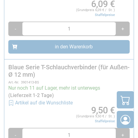
Passend für Carbon-Rohre mit
Außen-Ø 8 mm
6,09
€
Passend für Carbon-Rohre mit
Außen-Ø 12 mm
(Grundpreis
6,09
€ / St. )
Staffelpreise
-
+
in den Warenkorb
Blaue Serie T-Schlauchverbinder (für Außen-
Ø 12 mm)
Art.-Nr. 3901413-BS
Nur noch 11 auf Lager, mehr ist unterwegs
(Lieferzeit 1-2 Tage)
Artikel auf die Wunschliste
9,50
€
(Grundpreis
9,50
€ / St. )
Staffelpreise
-
+