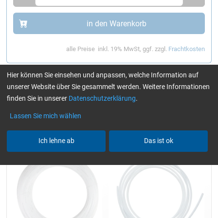
in den Warenkorb
alle Preise
inkl. 19% MwSt, ggf. zzgl.
Frachtkosten
Hier können Sie einsehen und anpassen, welche Information auf
unserer Website über Sie gesammelt werden. Weitere Informationen
Zubehör
finden Sie in unserer
Datenschutzerklärung
.
Lassen Sie mich wählen
Pumpenschlauch (Ø 6/8 und
Pumpenschlauch Teflon (Ø
10/12 mm) transparent
6/8 mm) natur
Ich lehne ab
Das ist ok