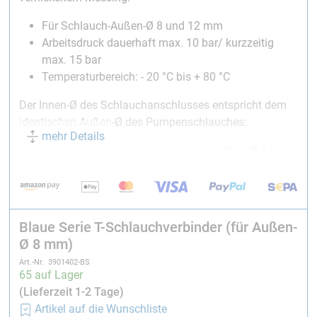
Für Schlauch-Außen-Ø 8 und 12 mm
Arbeitsdruck dauerhaft max. 10 bar/ kurzzeitig
max. 15 bar
Temperaturbereich: - 20 °C bis + 80 °C
Der Innen-Ø des Schlauchanschlusses entspricht dem
identischen Außen-Ø des Pumpenschlauches:
mehr Details
Passend für den Pumpenschlauch mit
Außen-Ø 8 und
12 mm
Passend für den Teflon Pumpenschlauch mit
Außen-Ø
8 mm
Blaue Serie T-Schlauchverbinder (für Außen-
Schlauchverbinder eignen sich auch hervorragend als
Ø 8 mm)
Rohrverbinder
.
Art.-Nr. 3901402-BS
Der Innen-Ø des Schlauchverbinders passt zum
65 auf Lager
identischen Außen-Ø des Carbon-Rohrs:
(Lieferzeit 1-2 Tage)
Artikel auf die Wunschliste