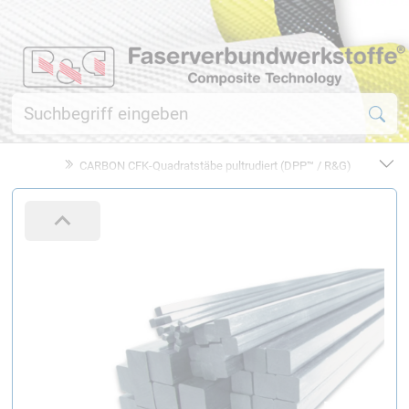
CARBON CFK-Quadratstäbe pultrudiert (DPP™ / R&G)