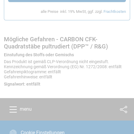
Anschließend gründlich vom Schleifstaub reinigen
alle Preise
inkl. 19% MwSt, ggf. zzgl.
Frachtkosten
Für Verklebungen eignen sich insbesondere:
Epoxidharz
Cyanacrylat (Sekundenkleber)
Mögliche Gefahren - CARBON CFK-
Auswahlhinweis
Quadratstäbe pultrudiert (DPP™ / R&G)
Die jeweilige Qualitätsvariante erkennen Sie in der
Einstufung des Stoffs oder Gemischs
Artikelbezeichnung am Zusatz:
Das Produkt ist gemäß CLP-Verordnung nicht eingestuft.
Kennzeichnung gemäß Verordnung (EG) Nr. 1272/2008: entfällt
Gefahrenpiktogramme: entfällt
„DPP™“ R&G ist offizieller Vertriebspartner der
Gefahrenhinweise: entfällt
hochwertigen DPP™ CFK-Profile von Van Dijk
Signalwort:
entfällt
Pultrusion Products in Deutschland.
„R&G“
menu
Cookie Einstellungen