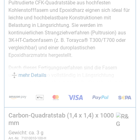
Pultrudierte CFK-Quadratstäbe aus hochfesten
Kohlenstofffasern und Epoxidharz eignen sich ideal für
leichte und hochbelastbare Konstruktionen mit
Belastung in Längsrichtung. Sie werden im
kontinuierlichen Strangziehverfahren (Pultrusion) aus
3K-HT-Carbonfasern (z. B. Torayca® T300/T700 oder
vergleichbar) und einer duroplastischen
Epoxidharzmatrix hergestellt.
Durch dieses Fertigungsverfahren sind die Fasern
mehr Details
unidirektional, also vollständig in Längsrichtung
ausgerichtet. Dadurch entstehen Profile mit sehr hoher
Festigkeit und Steifigkeit in Faserrichtung, hohem
Faservolumenanteil sowie geringem Luftporengehalt.
Die angebotenen CFK-Quadratstäbe sind in zwei
Carbon-Quadratstab (1,4 x 1,4) x 1000
Qualitätsvarianten erhältlich, die sich hinsichtlich
mm
Maßhaltigkeit, Oberfläche, Fertigungspräzision und
Preis unterscheiden.
Gewicht: ca. 3 g
Art.-Nr. 71010010-100-H