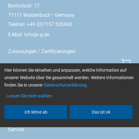
Bonholzstr. 17
71111 Waldenbuch • Germany
Telefon: +49 (0)7157 530460
E-Mail:
info@r-g.de
Zulassungen / Zertifizierungen
Aero
Hier können Sie einsehen und anpassen, welche Information auf
unserer Website über Sie gesammelt werden. Weitere Informationen
GL (Boote / Windkraft)
finden Sie in unserer
Datenschutzerklärung
.
TÜV (Kfz)
Lassen Sie mich wählen
Cytox (hautverträglich)
Ich lehne ab
Das ist ok
chemikalienbeständig
Service