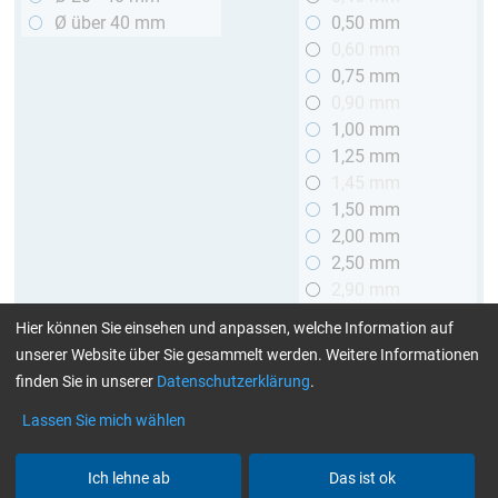
Ø über 40 mm
0,50 mm
0,60 mm
0,75 mm
0,90 mm
1,00 mm
1,25 mm
1,45 mm
1,50 mm
2,00 mm
2,50 mm
2,90 mm
3,00 mm
Hier können Sie einsehen und anpassen, welche Information auf
unserer Website über Sie gesammelt werden. Weitere Informationen
Länge
finden Sie in unserer
Datenschutzerklärung
.
bis 1 m
Lassen Sie mich wählen
> 1 bis 2 m
Ich lehne ab
Das ist ok
Art