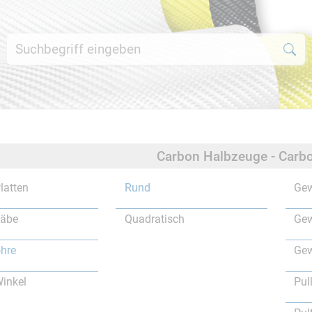
Carbon Halbzeuge - Carbo
latten
Rund
Gew
täbe
Quadratisch
Gew
hre
Gew
inkel
Pul