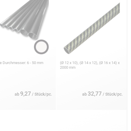
se Durchmesser: 6 - 50 mm
(Ø 12 x 10), (Ø 14 x 12), (Ø 16 x 14) x
2000 mm
9,27
32,77
ab
/ Stück/pc.
ab
/ Stück/pc.