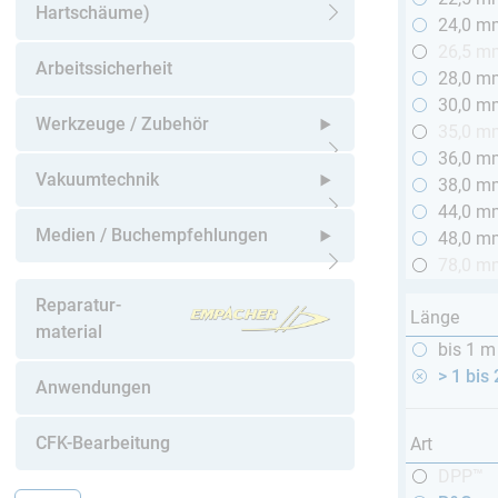
Hartschäume)
24,0 m
Untermenü öffnen
26,5 m
Arbeitssicherheit
28,0 m
30,0 m
Werkzeuge / Zubehör
35,0 m
36,0 m
Untermenü öffnen
Vakuumtechnik
38,0 m
44,0 m
Untermenü öffnen
Medien / Buchempfehlungen
48,0 m
78,0 m
Untermenü öffnen
Reparatur-
Länge
material
bis 1 m
> 1 bis
Anwendungen
CFK-Bearbeitung
Art
DPP™