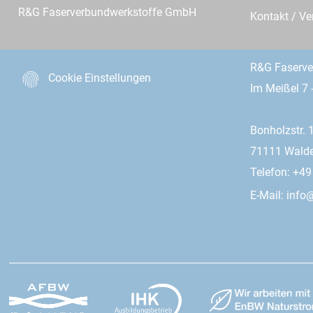
R&G Faserverbundwerkstoffe GmbH
Kontakt / Ve
R&G Faserv
Cookie Einstellungen
Im Meißel 7 
Bonholzstr. 
71111 Wald
Telefon: +4
E-Mail:
info@