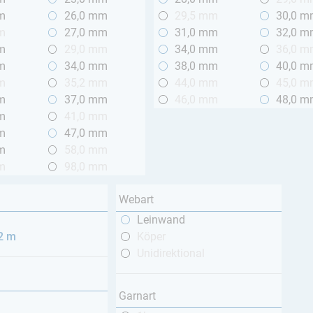
m
26,0 mm
29,5 mm
30,0 
m
27,0 mm
31,0 mm
32,0 
m
29,0 mm
34,0 mm
36,0 
m
34,0 mm
38,0 mm
40,0 
m
35,2 mm
44,0 mm
45,0 
m
37,0 mm
46,0 mm
48,0 
m
41,0 mm
m
47,0 mm
m
58,0 mm
m
98,0 mm
Webart
Leinwand
 2 m
Köper
Unidirektional
Garnart