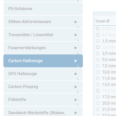
Untermenü öffnen
PU-Schäume
Innen-Ø
Silikon-Abformmassen
0,25 m
Untermenü öffnen
Trennmittel / Lösemittel
0,7 mm
1,5 mm
Untermenü öffnen
2,5 mm
Faserverstärkungen
3,5 mm
5,0 mm
Untermenü öffnen
Carbon Halbzeuge
7,0 mm
10,0 m
Untermenü öffnen
GFK Halbzeuge
11,0 m
13,0 m
Untermenü öffnen
Carbon-Prepreg
15,0 m
17,0 m
Untermenü öffnen
Füllstoffe
20,0 m
21,0 m
Untermenü öffnen
Sandwich-Werkstoffe (Waben,
22,5 m