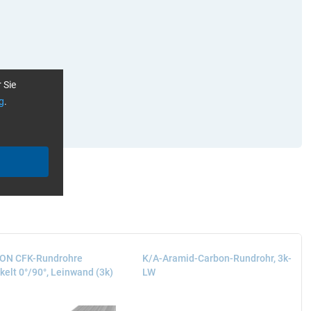
 Sie
g
.
en
ON CFK-Rundrohre
K/A-Aramid-Carbon-Rundrohr, 3k-
kelt 0°/90°, Leinwand (3k)
LW