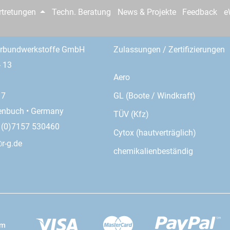
rtretungen
Techn. Beratung
News & Projekte
Feedback
e
erbundwerkstoffe GmbH
Zulassungen / Zertifizierungen
- 13
Aero
GL (Boote / Windkraft)
17
enbuch • Germany
TÜV (Kfz)
9 (0)7157 530460
Cytox (hautverträglich)
r-g.de
chemikalienbeständig