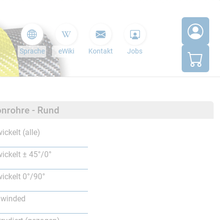
Sprache
eWiki
Kontakt
Jobs
nrohre - Rund
ickelt (alle)
ickelt ± 45°/0°
ickelt 0°/90°
lwinded