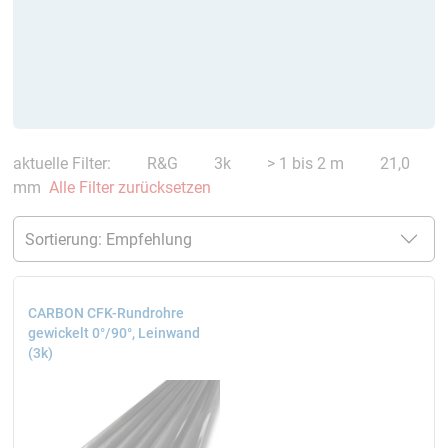
aktuelle Filter:
R&G
3k
> 1 bis 2 m
21,0
mm
Alle Filter zurücksetzen
CARBON CFK-Rundrohre
gewickelt 0°/90°, Leinwand
(3k)