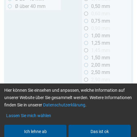
Ø über 40 mm
0,50 mm
0,60 mm
0,75 mm
0,90 mm
1,00 mm
1,25 mm
1,45 mm
1,50 mm
2,00 mm
2,50 mm
2,90 mm
3,00 mm
Hier können Sie einsehen und anpassen, welche Information auf
unserer Website über Sie gesammelt werden. Weitere Informationen
Länge
finden Sie in unserer
Datenschutzerklärung
.
bis 1 m
Lassen Sie mich wählen
> 1 bis 2 m
Ich lehne ab
Das ist ok
Art