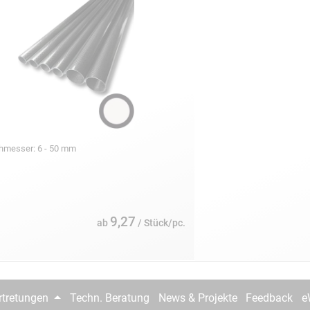
chmesser: 6 - 50 mm
9,27
ab
/ Stück/pc.
rtretungen
Techn. Beratung
News & Projekte
Feedback
e