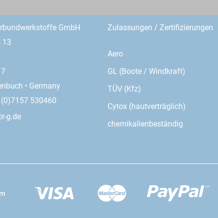
erbundwerkstoffe GmbH
Zulassungen / Zertifizierungen
- 13
Aero
GL (Boote / Windkraft)
17
enbuch • Germany
TÜV (Kfz)
9 (0)7157 530460
Cytox (hautverträglich)
r-g.de
chemikalienbeständig