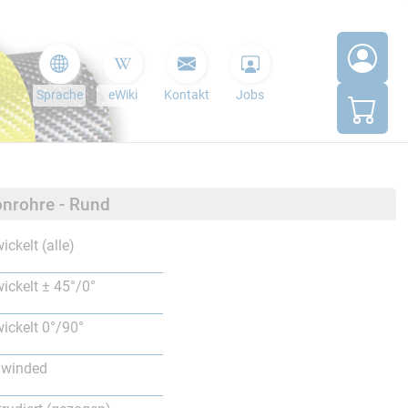
Sprache
eWiki
Kontakt
Jobs
nrohre - Rund
ickelt (alle)
ickelt ± 45°/0°
ickelt 0°/90°
lwinded