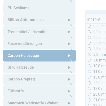
Untermenü öffnen
PU-Schäume
Innen-Ø
Silikon-Abformmassen
0,25 m
Untermenü öffnen
Trennmittel / Lösemittel
0,7 mm
1,5 mm
Untermenü öffnen
2,5 mm
Faserverstärkungen
3,5 mm
5,0 m
Untermenü öffnen
Carbon Halbzeuge
7,0 mm
10,0 m
Untermenü öffnen
GFK Halbzeuge
11,0 m
13,0 m
Untermenü öffnen
Carbon-Prepreg
15,0 m
17,0 m
Untermenü öffnen
Füllstoffe
20,0 m
21,0 m
Untermenü öffnen
Sandwich-Werkstoffe (Waben,
22,5 m