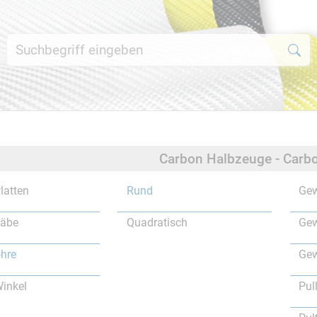
Carbon Halbzeuge - Carbo
latten
Rund
Gew
täbe
Quadratisch
Gew
hre
Gew
inkel
Pul