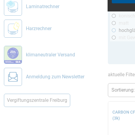
R&G
Laminatrechner
telesko
konisc
matt
Harzrechner
hochgl
mit Ge
klimaneutraler Versand
aktuelle Filt
Anmeldung zum Newsletter
Vergiftungszentrale Freiburg
CARBON CFK
(3k)