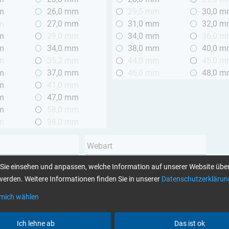
m
26,0 mm
29,5 mm
30,0 
m
27,0 mm
31,0 mm
32,0 
m
29,0 mm
34,0 mm
36,0 
m
34,0 mm
38,0 mm
40,0 
m
35,2 mm
44,0 mm
45,0 
m
37,0 mm
46,0 mm
48,0 
m
41,0 mm
m
47,0 mm
m
58,0 mm
m
98,0 mm
Webart
Leinwand
Sie einsehen und anpassen, welche Information auf unserer Website über
 2 m
Köper
erden. Weitere Informationen finden Sie in unserer
Datenschutzerklärun
Unidirektional
 mich wählen
Garnart
Ich lehne ab
Das ist ok