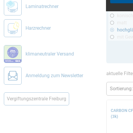
R&G
Laminatrechner
telesko
konisc
matt
Harzrechner
hochgl
mit Ge
klimaneutraler Versand
aktuelle Filt
Anmeldung zum Newsletter
Vergiftungszentrale Freiburg
CARBON CFK
(3k)