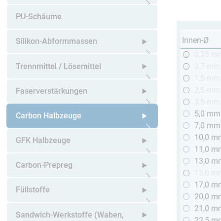
Untermenü öffnen
PU-Schäume
Innen-Ø
Silikon-Abformmassen
0,25 m
Untermenü öffnen
Trennmittel / Lösemittel
0,7 mm
1,5 mm
Untermenü öffnen
2,5 mm
Faserverstärkungen
3,5 mm
5,0 mm
Untermenü öffnen
Carbon Halbzeuge
7,0 mm
10,0 m
Untermenü öffnen
GFK Halbzeuge
11,0 m
13,0 m
Untermenü öffnen
Carbon-Prepreg
15,0 m
17,0 m
Untermenü öffnen
Füllstoffe
20,0 m
21,0 m
Untermenü öffnen
Sandwich-Werkstoffe (Waben,
22,5 m