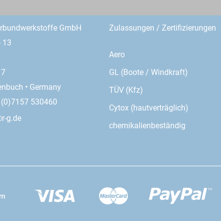
erbundwerkstoffe GmbH
Zulassungen / Zertifizierungen
- 13
Aero
GL (Boote / Windkraft)
17
enbuch • Germany
TÜV (Kfz)
9 (0)7157 530460
Cytox (hautverträglich)
r-g.de
chemikalienbeständig