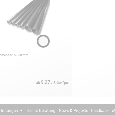
chmesser: 6 - 50 mm
9,27
ab
/ Stück/pc.
rtretungen
Techn. Beratung
News & Projekte
Feedback
e