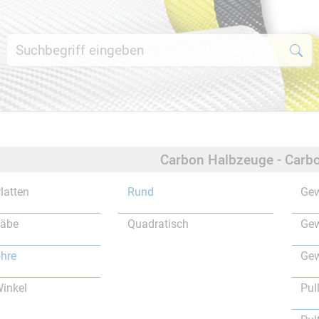
Carbon Halbzeuge - Carbo
latten
Rund
Gew
täbe
Quadratisch
Gew
hre
Gew
inkel
Pul