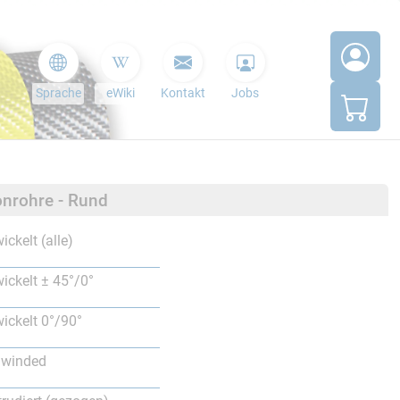
Sprache
eWiki
Kontakt
Jobs
nrohre - Rund
ickelt (alle)
ickelt ± 45°/0°
ickelt 0°/90°
lwinded