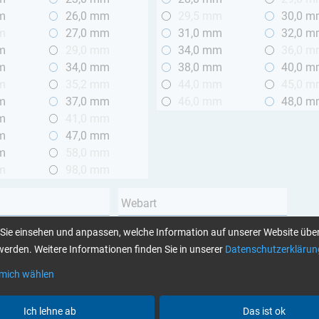
m
26,0 mm
29,5 mm
30,0 
m
27,0 mm
31,0 mm
32,0 
m
29,0 mm
34,0 mm
36,0 
m
34,0 mm
38,0 mm
40,0 
m
35,2 mm
44,0 mm
45,0 
m
37,0 mm
46,0 mm
48,0 
m
41,0 mm
m
47,0 mm
m
58,0 mm
m
98,0 mm
Webart
Leinwand
Sie einsehen und anpassen, welche Information auf unserer Website über
 2 m
Köper
erden. Weitere Informationen finden Sie in unserer
Datenschutzerklärun
Unidirektional
 mich wählen
Garnart
Ich lehne ab
Das ist ok