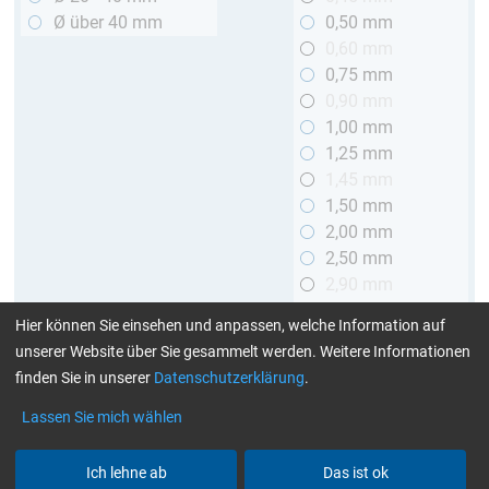
Ø über 40 mm
0,50 mm
0,60 mm
0,75 mm
0,90 mm
1,00 mm
1,25 mm
1,45 mm
1,50 mm
2,00 mm
2,50 mm
2,90 mm
3,00 mm
Hier können Sie einsehen und anpassen, welche Information auf
unserer Website über Sie gesammelt werden. Weitere Informationen
Länge
finden Sie in unserer
Datenschutzerklärung
.
bis 1 m
Lassen Sie mich wählen
> 1 bis 2 m
Ich lehne ab
Das ist ok
Art