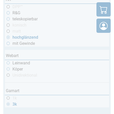
DPP™
R&G
teleskopierbar
konisch
matt
hochglänzend
mit Gewinde
Webart
Leinwand
Köper
Unidirektional
Garnart
1k
3k