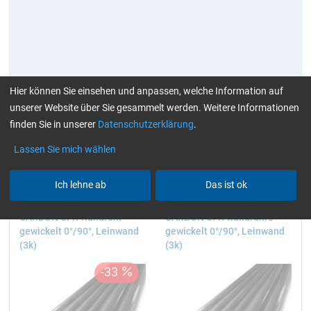
Hier können Sie einsehen und anpassen, welche Information auf
unserer Website über Sie gesammelt werden. Weitere Informationen
aktuelle Filter:
hochglänzend
3k
bis 1 m
finden Sie in unserer
Datenschutzerklärung
.
Alle Filter zurücksetzen
Lassen Sie mich wählen
Ich lehne ab
Das ist ok
CARBON CFK-Rundrohr
CARBON CFK-Rundrohre
gewickelt 0°/90°, Leinwand
gewickelt 0°/90°, Leinwand
(3k)
(3k)