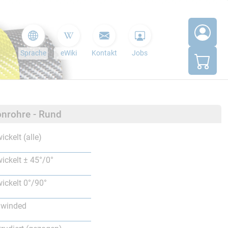
Sprache
eWiki
Kontakt
Jobs
nrohre - Rund
ickelt (alle)
ickelt ± 45°/0°
ickelt 0°/90°
lwinded