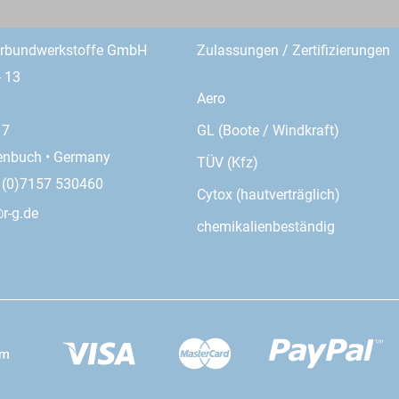
erbundwerkstoffe GmbH
Zulassungen / Zertifizierungen
- 13
Aero
GL (Boote / Windkraft)
17
enbuch • Germany
TÜV (Kfz)
9 (0)7157 530460
Cytox (hautverträglich)
r-g.de
chemikalienbeständig