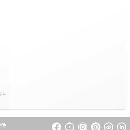
/pc.
Wiki