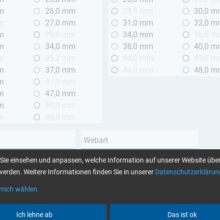
m
26,0 mm
29,5 mm
30,0 
m
27,0 mm
31,0 mm
32,0 
m
29,0 mm
34,0 mm
36,0 
m
34,0 mm
38,0 mm
40,0 
m
35,2 mm
44,0 mm
45,0 
m
37,0 mm
46,0 mm
48,0 
m
41,0 mm
m
47,0 mm
m
58,0 mm
m
98,0 mm
Webart
Leinwand
Sie einsehen und anpassen, welche Information auf unserer Website über
 2 m
Köper
erden. Weitere Informationen finden Sie in unserer
Datenschutzerklärun
Unidirektional
 mich wählen
Garnart
Ich lehne ab
Das ist ok