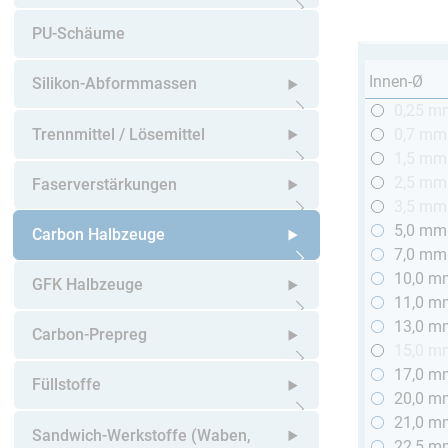
Untermenü öffnen
PU-Schäume
Innen-Ø
Silikon-Abformmassen
0,25 m
Untermenü öffnen
Trennmittel / Lösemittel
0,7 mm
1,5 mm
Untermenü öffnen
2,5 mm
Faserverstärkungen
3,5 mm
5,0 mm
Untermenü öffnen
Carbon Halbzeuge
7,0 mm
10,0 m
Untermenü öffnen
GFK Halbzeuge
11,0 m
13,0 m
Untermenü öffnen
Carbon-Prepreg
15,0 m
17,0 m
Untermenü öffnen
Füllstoffe
20,0 m
21,0 m
Untermenü öffnen
Sandwich-Werkstoffe (Waben,
22,5 m