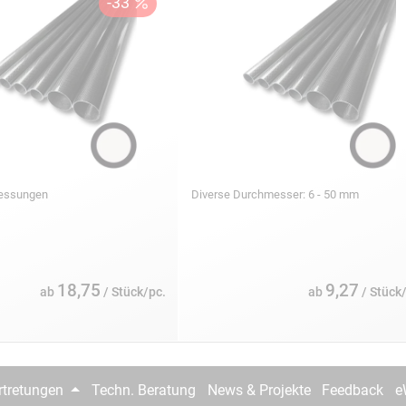
messungen
Diverse Durchmesser: 6 - 50 mm
18,75
9,27
ab
/ Stück/pc.
ab
/ Stück
rtretungen
Techn. Beratung
News & Projekte
Feedback
e