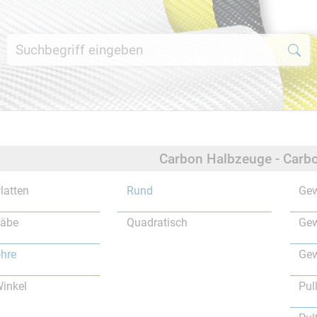
Carbon Halbzeuge - Carbo
latten
Rund
Gew
täbe
Quadratisch
Gew
hre
Gew
inkel
Pul