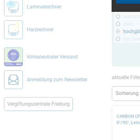
R&G
Laminatrechner
telesko
konisc
matt
Harzrechner
hochgl
mit Ge
klimaneutraler Versand
aktuelle Filt
Anmeldung zum Newsletter
Vergiftungszentrale Freiburg
CARBON CFK
0°/90°, Lei