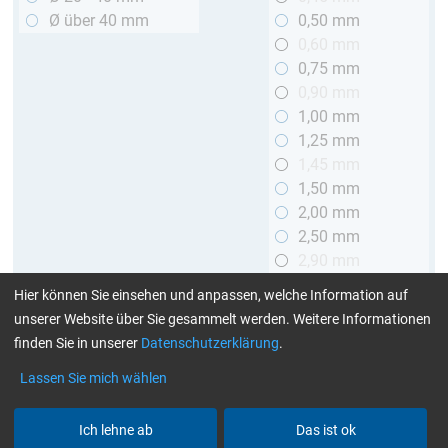
Ø über 40 mm
0,50 mm
0,60 mm
0,75 mm
0,90 mm
1,00 mm
1,25 mm
1,45 mm
1,50 mm
2,00 mm
2,50 mm
2,90 mm
3,00 mm
Hier können Sie einsehen und anpassen, welche Information auf
unserer Website über Sie gesammelt werden. Weitere Informationen
Länge
finden Sie in unserer
Datenschutzerklärung
.
bis 1 m
Lassen Sie mich wählen
> 1 bis 2 m
Ich lehne ab
Das ist ok
Art