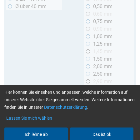
Ø über 40 mm
0,50 mm
0,60 mm
0,75 mm
0,90 mm
1,00 mm
1,25 mm
1,45 mm
1,50 mm
2,00 mm
2,50 mm
2,90 mm
3,00 mm
Hier können Sie einsehen und anpassen, welche Information auf
unserer Website über Sie gesammelt werden. Weitere Informationen
Länge
finden Sie in unserer
Datenschutzerklärung
.
bis 1 m
Lassen Sie mich wählen
> 1 bis 2 m
Ich lehne ab
Das ist ok
Art