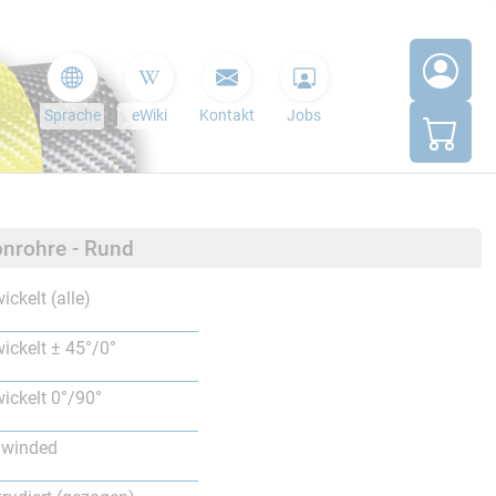
Sprache
eWiki
Kontakt
Jobs
nrohre - Rund
ickelt (alle)
ickelt ± 45°/0°
ickelt 0°/90°
lwinded