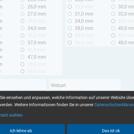
m
26,0 mm
29,5 mm
30,0 
m
27,0 mm
31,0 mm
32,0 
m
29,0 mm
34,0 mm
36,0 
m
34,0 mm
38,0 mm
40,0 
m
35,2 mm
44,0 mm
45,0 
m
37,0 mm
46,0 mm
48,0 
m
41,0 mm
m
47,0 mm
m
58,0 mm
m
98,0 mm
Webart
Leinwand
Sie einsehen und anpassen, welche Information auf unserer Website über
 2 m
Köper
erden. Weitere Informationen finden Sie in unserer
Datenschutzerklärun
Unidirektional
 mich wählen
Garnart
Ich lehne ab
Das ist ok