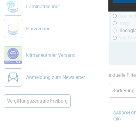
R&G
Laminatrechner
telesko
konisc
matt
Harzrechner
hochgl
mit Ge
klimaneutraler Versand
aktuelle Filt
Anmeldung zum Newsletter
Vergiftungszentrale Freiburg
CARBON CFK
(3k)