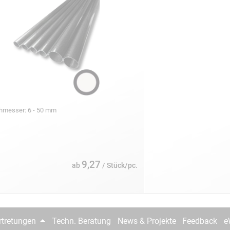
chmesser: 6 - 50 mm
9,27
ab
/ Stück/pc.
rtretungen
Techn. Beratung
News & Projekte
Feedback
e