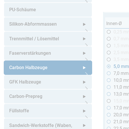
Untermenü öffnen
PU-Schäume
Innen-Ø
Silikon-Abformmassen
0,25 m
Untermenü öffnen
Trennmittel / Lösemittel
0,7 mm
1,5 mm
Untermenü öffnen
2,5 mm
Faserverstärkungen
3,5 mm
5,0 m
Untermenü öffnen
Carbon Halbzeuge
7,0 mm
10,0 m
Untermenü öffnen
GFK Halbzeuge
11,0 m
13,0 m
Untermenü öffnen
Carbon-Prepreg
15,0 m
17,0 m
Untermenü öffnen
Füllstoffe
20,0 m
21,0 m
Untermenü öffnen
Sandwich-Werkstoffe (Waben,
22,5 m