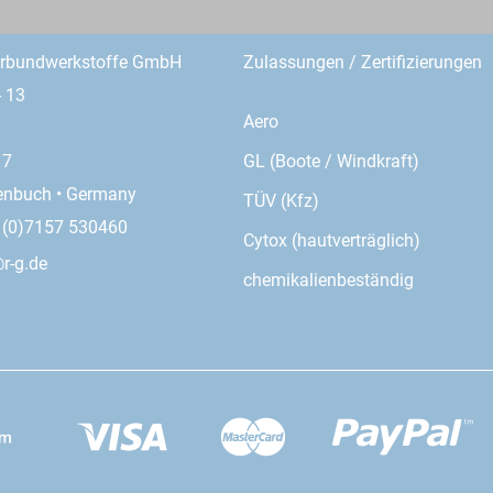
erbundwerkstoffe GmbH
Zulassungen / Zertifizierungen
- 13
Aero
GL (Boote / Windkraft)
17
enbuch • Germany
TÜV (Kfz)
9 (0)7157 530460
Cytox (hautverträglich)
r-g.de
chemikalienbeständig