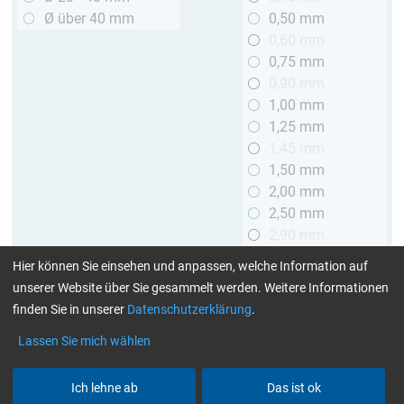
Ø über 40 mm
0,50 mm
0,60 mm
0,75 mm
0,90 mm
1,00 mm
1,25 mm
1,45 mm
1,50 mm
2,00 mm
2,50 mm
2,90 mm
3,00 mm
Hier können Sie einsehen und anpassen, welche Information auf
unserer Website über Sie gesammelt werden. Weitere Informationen
Länge
finden Sie in unserer
Datenschutzerklärung
.
bis 1 m
Lassen Sie mich wählen
> 1 bis 2 m
Ich lehne ab
Das ist ok
Art