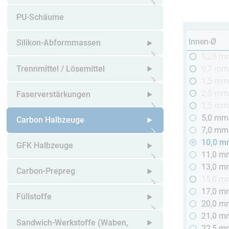
Untermenü öffnen
PU-Schäume
Innen-Ø
Silikon-Abformmassen
0,25 m
Untermenü öffnen
Trennmittel / Lösemittel
0,7 mm
1,5 mm
Untermenü öffnen
2,5 mm
Faserverstärkungen
3,5 mm
5,0 mm
Untermenü öffnen
Carbon Halbzeuge
7,0 mm
10,0 
Untermenü öffnen
GFK Halbzeuge
11,0 m
13,0 m
Untermenü öffnen
Carbon-Prepreg
15,0 m
17,0 m
Untermenü öffnen
Füllstoffe
20,0 m
21,0 m
Untermenü öffnen
Sandwich-Werkstoffe (Waben,
22,5 m