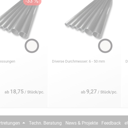
messungen
Diverse Durchmesser: 6 - 50 mm
D
18,75
9,27
ab
/ Stück/pc.
ab
/ Stück/pc.
rtretungen
Techn. Beratung
News & Projekte
Feedback
e