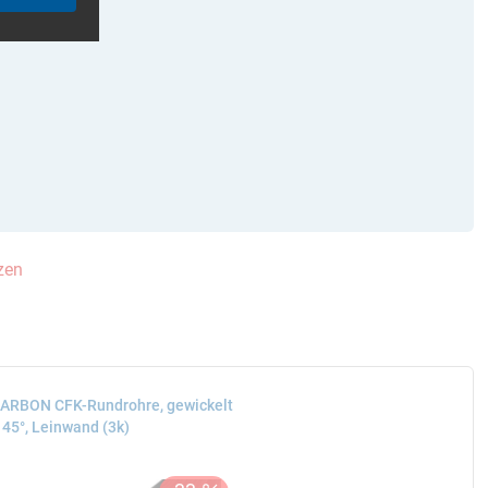
tzen
ARBON CFK-Rundrohre, gewickelt
 45°, Leinwand (3k)