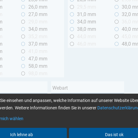
m
26,0 mm
29,5 mm
30,0 
m
27,0 mm
31,0 mm
32,0 
m
29,0 mm
34,0 mm
36,0 
m
34,0 mm
38,0 mm
40,0 
m
35,2 mm
44,0 mm
45,0 
m
37,0 mm
46,0 mm
48,0 
m
41,0 mm
m
47,0 mm
m
58,0 mm
m
98,0 mm
Webart
Leinwand
Sie einsehen und anpassen, welche Information auf unserer Website über
 2 m
Köper
erden. Weitere Informationen finden Sie in unserer
Datenschutzerklärun
Unidirektional
 mich wählen
Garnart
Ich lehne ab
Das ist ok