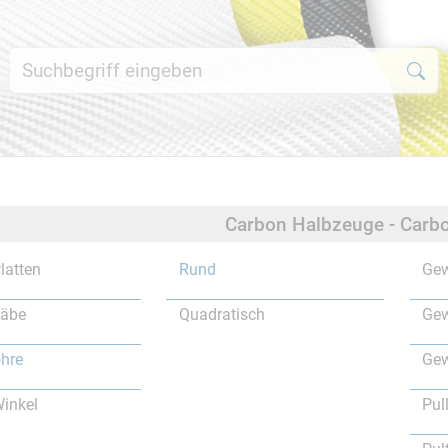
Carbon Halbzeuge - Carbo
latten
Rund
Gew
täbe
Quadratisch
Gew
hre
Gew
inkel
Pul