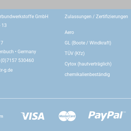
erbundwerkstoffe GmbH
Zulassungen / Zertifizierungen
- 13
Aero
GL (Boote / Windkraft)
17
enbuch • Germany
TÜV (Kfz)
9 (0)7157 530460
Cytox (hautverträglich)
r-g.de
chemikalienbeständig