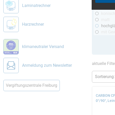
R&G
Laminatrechner
telesko
konisc
matt
Harzrechner
hochgl
mit Ge
klimaneutraler Versand
aktuelle Filt
Anmeldung zum Newsletter
Vergiftungszentrale Freiburg
CARBON CFK
0°/90°, Lei