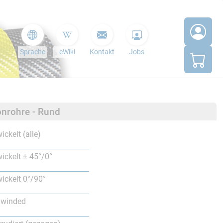
Sprache
eWiki
Kontakt
Jobs
nrohre - Rund
ickelt (alle)
ickelt ± 45°/0°
ickelt 0°/90°
lwinded