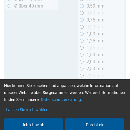
Ø über 40 mm
0,50 mm
0,60 mm
0,75 mm
0,90 mm
1,00 mm
1,25 mm
1,45 mm
1,50 mm
2,00 mm
2,50 mm
2,90 mm
3,00 mm
Hier können Sie einsehen und anpassen, welche Information auf
unserer Website über Sie gesammelt werden. Weitere Informationen
Länge
finden Sie in unserer
Datenschutzerklärung
.
bis 1 m
Lassen Sie mich wählen
> 1 bis 2 m
Ich lehne ab
Das ist ok
Art