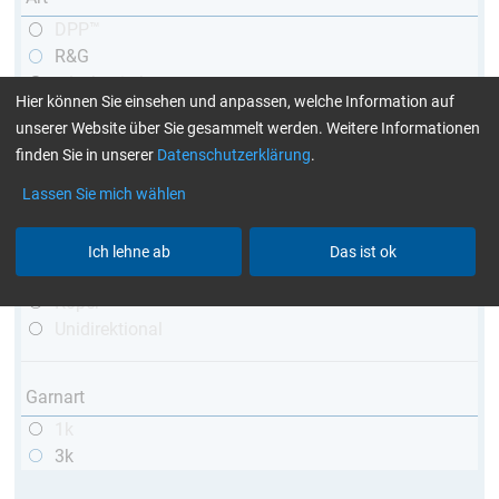
DPP™
R&G
teleskopierbar
Hier können Sie einsehen und anpassen, welche Information auf
konisch
unserer Website über Sie gesammelt werden. Weitere Informationen
matt
finden Sie in unserer
Datenschutzerklärung
.
hochglänzend
mit Gewinde
Lassen Sie mich wählen
Webart
Ich lehne ab
Das ist ok
Leinwand
Köper
Unidirektional
Garnart
1k
3k