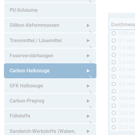
Untermenü öffnen
PU-Schäume
Durchmess
Silikon-Abformmassen
0,28 m
Untermenü öffnen
Trennmittel / Lösemittel
0,7 mm
1,0 mm
Untermenü öffnen
1,5 mm
Faserverstärkungen
2,5 mm
4,0 mm
Untermenü öffnen
Carbon Halbzeuge
6,0 mm
8,0 mm
Untermenü öffnen
GFK Halbzeuge
11,0 m
14,0 m
Untermenü öffnen
Carbon-Prepreg
16,0 m
19,0 m
Untermenü öffnen
Füllstoffe
22,0 m
27,8 m
Untermenü öffnen
Sandwich-Werkstoffe (Waben,