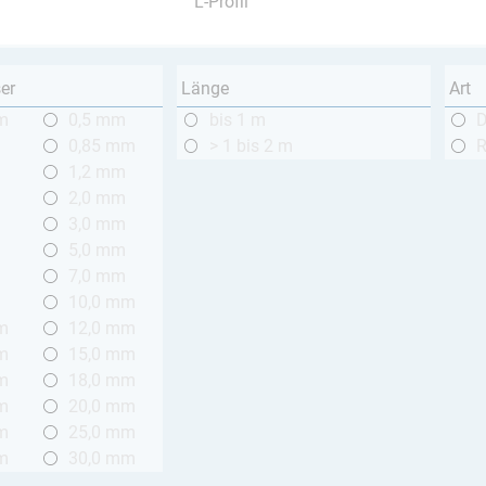
L-Profil
er
Länge
Art
m
0,5 mm
bis 1 m
0,85 mm
> 1 bis 2 m
1,2 mm
2,0 mm
3,0 mm
5,0 mm
7,0 mm
10,0 mm
m
12,0 mm
m
15,0 mm
m
18,0 mm
m
20,0 mm
m
25,0 mm
m
30,0 mm