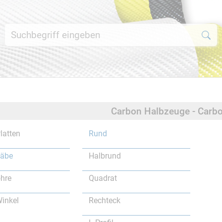
Carbon Halbzeuge - Carb
latten
Rund
täbe
Halbrund
hre
Quadrat
inkel
Rechteck