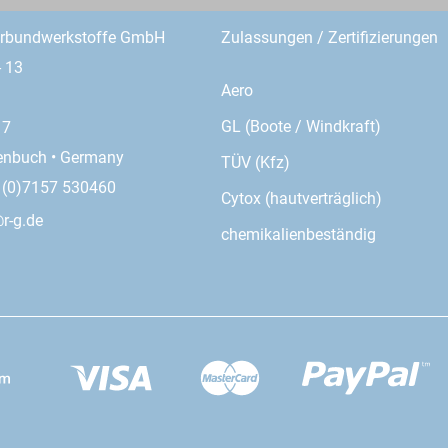
erbundwerkstoffe GmbH
Zulassungen / Zertifizierungen
- 13
Aero
GL (Boote / Windkraft)
17
enbuch • Germany
TÜV (Kfz)
9 (0)7157 530460
Cytox (hautverträglich)
r-g.de
chemikalienbeständig