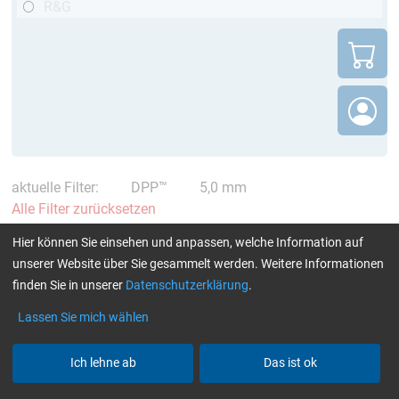
R&G
aktuelle Filter:
DPP™
5,0 mm
Alle Filter zurücksetzen
404 – Diese Verbindung existiert nicht
Hier können Sie einsehen und anpassen, welche Information auf
unserer Website über Sie gesammelt werden. Weitere Informationen
mehr
finden Sie in unserer
Datenschutzerklärung
.
Die angeforderte Seite ist nicht mehr verfügbar oder wurde
Lassen Sie mich wählen
verschoben.
Wie bei einem Faserverbund ohne Matrix fehlt hier die
Ich lehne ab
Das ist ok
Verbindung – aber wir zeigen Ihnen den richtigen Weg: