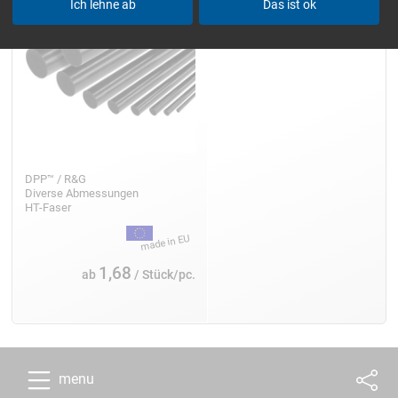
Ich lehne ab
Das ist ok
DPP™ / R&G
Diverse Abmessungen
HT-Faser
1,68
ab
/ Stück/pc.
menu