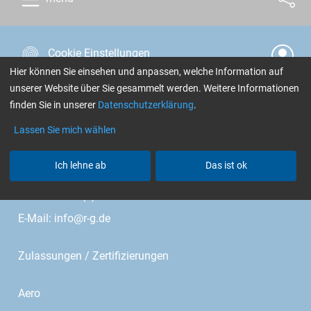
Cookie Einstellungen
Hier können Sie einsehen und anpassen, welche Information auf
unserer Website über Sie gesammelt werden. Weitere Informationen
R&G Faserverbundwerkstoffe GmbH
finden Sie in unserer
Datenschutzerklärung
.
Im Meißel 7 - 13
Lassen Sie mich wählen
Bonholzstr. 17
Ich lehne ab
Das ist ok
71111 Waldenbuch • Germany
Telefon: +49 (0)7157 530460
E-Mail:
info@r-g.de
Zulassungen / Zertifizierungen
Aero