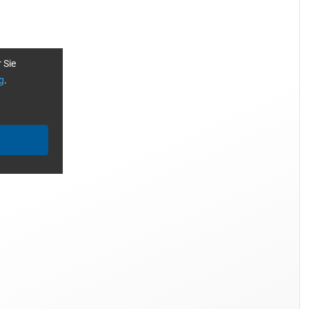
 Sie
g
.