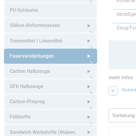
Kohle/A
Untermenü öffnen
PU-Schäume
Abreißg
Silikon-Abformmassen
Saug/Fo
Untermenü öffnen
Trennmittel / Lösemittel
Untermenü öffnen
Faserverstärkungen
Untermenü öffnen
Carbon Halbzeuge
mehr Infos
:
Untermenü öffnen
GFK Halbzeuge
Auswah
Untermenü öffnen
Carbon-Prepreg
Untermenü öffnen
Füllstoffe
Untermenü öffnen
Sandwich-Werkstoffe (Waben,