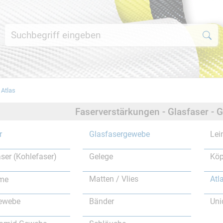
Atlas
Faserverstärkungen - Glasfaser - 
r
Glasfasergewebe
Le
ser (Kohlefaser)
Gelege
Köp
Matten / Vlies
Atl
ewebe
Bänder
Uni