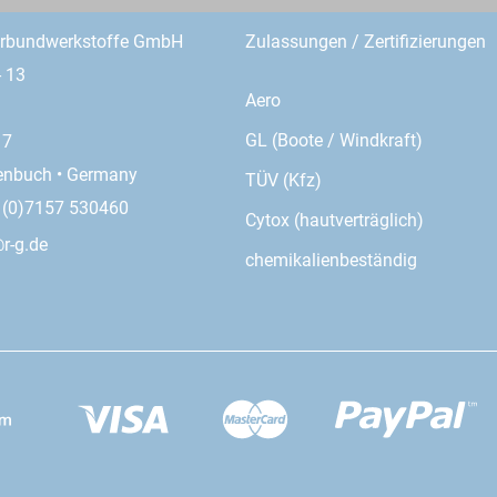
erbundwerkstoffe GmbH
Zulassungen / Zertifizierungen
- 13
Aero
GL (Boote / Windkraft)
17
enbuch • Germany
TÜV (Kfz)
9 (0)7157 530460
Cytox (hautverträglich)
r-g.de
chemikalienbeständig