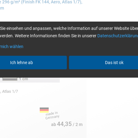
296 g/m² (Finish FK 144, Aero, Atlas 1/7),
cm
Sie einsehen und anpassen, welche Information auf unserer Website über
erden. Weitere Informationen finden Sie in unserer
Datenschutzerklärun
 mich wählen
Ich lehne ab
Das ist ok
, Atlas 1/7
44,35
ab
/ 2 m