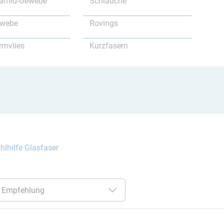
ramid-Gewebe
Schläuche
ewebe
Rovings
rmvlies
Kurzfasern
lhilfe Glasfaser