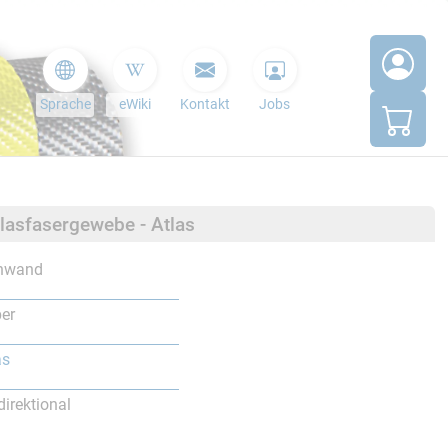
Sprache
eWiki
Kontakt
Jobs
Glasfasergewebe - Atlas
inwand
er
as
direktional