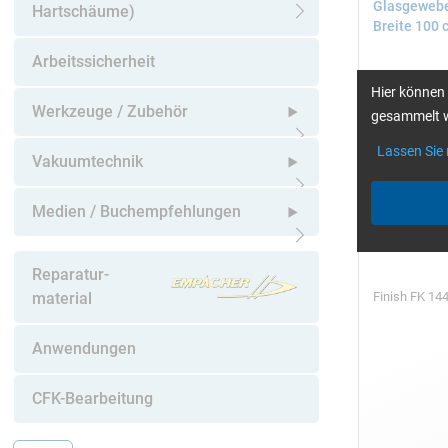
Glasgewebe 
Hartschäume)
Breite 100 
Untermenü öffnen
Arbeitssicherheit
Hier können 
Werkzeuge / Zubehör
gesammelt w
Lassen Sie
Untermenü öffnen
Vakuumtechnik
Untermenü öffnen
Medien / Buchempfehlungen
Untermenü öffnen
Reparatur-
Finish FK 144
material
Anwendungen
CFK-Bearbeitung