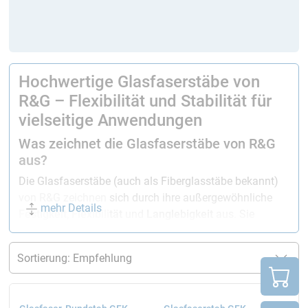
Hochwertige Glasfaserstäbe von
R&G – Flexibilität und Stabilität für
vielseitige Anwendungen
Was zeichnet die Glasfaserstäbe von R&G
aus?
Die Glasfaserstäbe (auch als Fiberglasstäbe bekannt)
von R&G zeichnen sich durch ihre außergewöhnliche
mehr Details
Festigkeit
,
Flexibilität
und
Langlebigkeit
aus. Sie
bestehen aus
glasfaserverstärktem Kunststoff (GFK)
,
einem leichten, aber äußerst stabilen Verbundmaterial.
Unsere Glasfaserstäbe sind in
verschiedenen Größen
und Ausführungen
erhältlich und bieten die ideale
Lösung für zahlreiche Anwendungen in