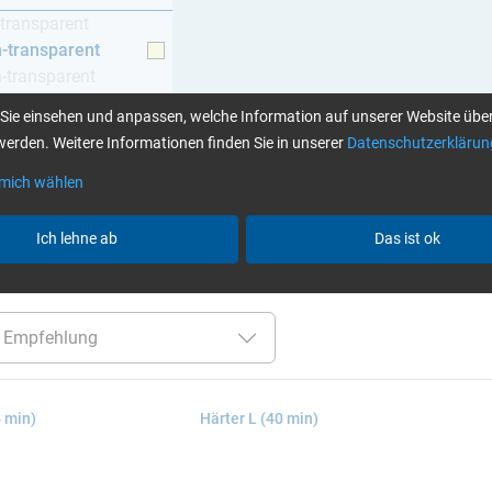
-transparent
h-transparent
h-transparent
z
Sie einsehen und anpassen, welche Information auf unserer Website über
erden. Weitere Informationen finden Sie in unserer
Datenschutzerklärun
 mich wählen
Klebstoffe finden Sie hier
Ich lehne ab
Das ist ok
er:
bis 70 °C
Cytox (hautverträglich)
nur Härter
5 min)
Härter L (40 min)