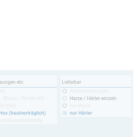
sungen etc.
Lieferbar
ero
Arbeitspackungen
 (Boote / Windkraft)
Harze / Härter einzeln
ÜV (Kfz)
nur Harze
tox (hautverträglich)
nur Härter
hemikalienbeständig