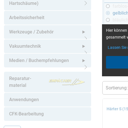
Hartschäume)
farblos
Untermenü öffnen
gelblic
Arbeitssicherheit
bläulic
schwar
Hier können 
Werkzeuge / Zubehör
gesammelt w
Untermenü öffnen
Vakuumtechnik
Lassen Sie
mehr Infos
:
Untermenü öffnen
Medien / Buchempfehlungen
aktuelle Filt
Untermenü öffnen
Reparatur-
material
Anwendungen
Härter S (1
CFK-Bearbeitung