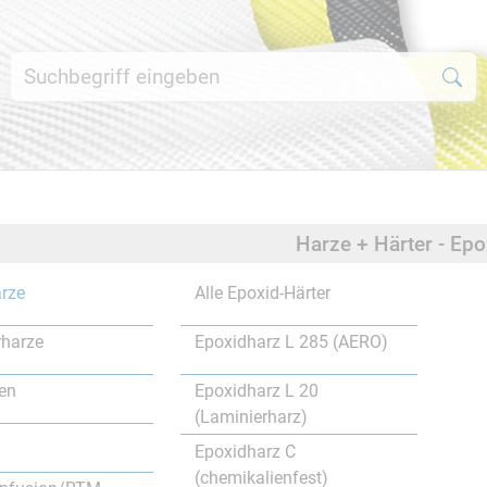
Harze + Härter - Ep
rze
Alle Epoxid-Härter
rharze
Epoxidharz L 285 (AERO)
en
Epoxidharz L 20
(Laminierharz)
Epoxidharz C
(chemikalienfest)