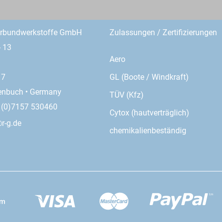
erbundwerkstoffe GmbH
Zulassungen / Zertifizierungen
- 13
Aero
GL (Boote / Windkraft)
17
enbuch • Germany
TÜV (Kfz)
9 (0)7157 530460
Cytox (hautverträglich)
r-g.de
chemikalienbeständig