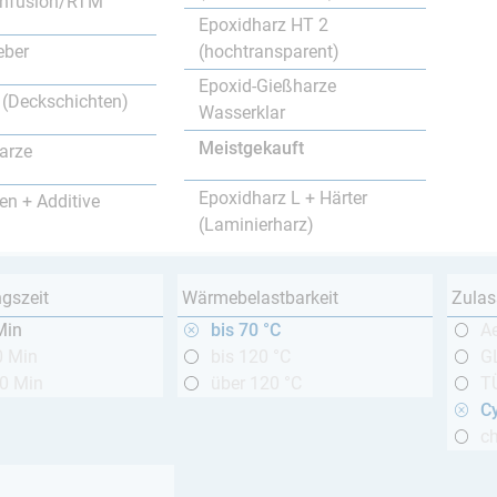
nfusion/RTM
Epoxidharz HT 2
(hochtransparent)
eber
Epoxid-Gießharze
 (Deckschichten)
Wasserklar
Meistgekauft
arze
Epoxidharz L + Härter
en + Additive
(Laminierharz)
ngszeit
Wärmebelastbarkeit
Zulas
Min
bis 70 °C
A
0 Min
bis 120 °C
GL
20 Min
über 120 °C
T
Cy
c