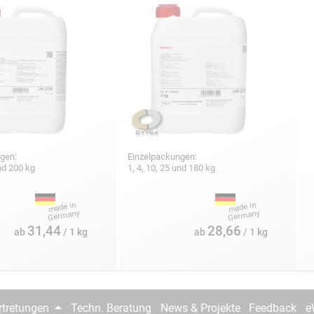
gen:
Einzelpackungen:
und 200 kg
1, 4, 10, 25 und 180 kg
31,44
28,66
ab
/ 1 kg
ab
/ 1 kg
rtretungen
Techn. Beratung
News & Projekte
Feedback
e