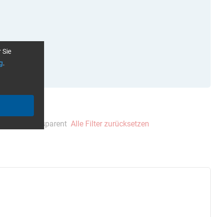
 Sie
g
.
gelblich-transparent
Alle Filter zurücksetzen