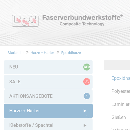
Startseite
Harze + Härter
Epoxidharze
NEU
Epoxidha
SALE
Polyeste
AKTIONSANGEBOTE
Laminier
Harze + Härter
Gießen
Untermenü öffnen
Klebstoffe / Spachtel