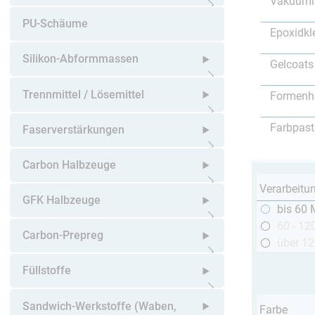
Vakuumi
Untermenü öffnen
PU-Schäume
Epoxidkl
Silikon-Abformmassen
Gelcoats
Untermenü öffnen
Trennmittel / Lösemittel
Formenh
Untermenü öffnen
Farbpast
Faserverstärkungen
Untermenü öffnen
Carbon Halbzeuge
Verarbeitu
Untermenü öffnen
GFK Halbzeuge
bis 60 
60 - 12
Untermenü öffnen
Carbon-Prepreg
über 1
Untermenü öffnen
Füllstoffe
Untermenü öffnen
Sandwich-Werkstoffe (Waben,
Farbe