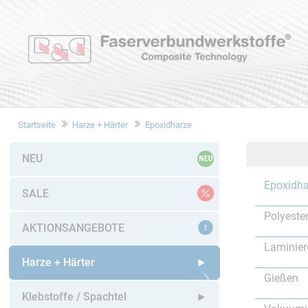
Startseite
Harze + Härter
Epoxidharze
NEU
Epoxidha
SALE
Polyeste
AKTIONSANGEBOTE
Laminier
Harze + Härter
Gießen
Untermenü öffnen
Klebstoffe / Spachtel