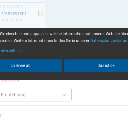
-transparent
h-transparent
h-transparent
z
Sie einsehen und anpassen, welche Information auf unserer Website über
erden. Weitere Informationen finden Sie in unserer
Datenschutzerklärun
 mich wählen
Klebstoffe finden Sie hier
Ich lehne ab
Das ist ok
er:
über 120 Min
bis 120 °C
TÜV (Kfz)
Harze / H
urücksetzen
 L