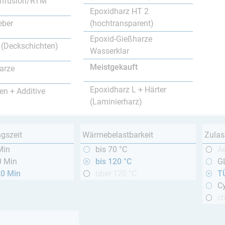
nfusion/RTM
Epoxidharz HT 2
(hochtransparent)
eber
Epoxid-Gießharze
 (Deckschichten)
Wasserklar
Meistgekauft
arze
Epoxidharz L + Härter
en + Additive
(Laminierharz)
ngszeit
Wärmebelastbarkeit
Zulas
Min
bis 70 °C
A
0 Min
bis 120 °C
GL
20 Min
über 120 °C
T
Cy
c