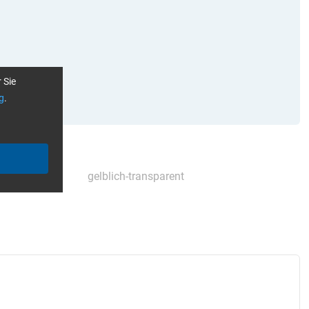
 Sie
g
.
ärter einzeln
gelblich-transparent