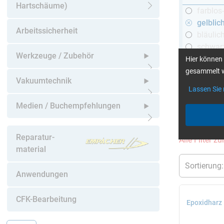
Hartschäume)
farblos
Untermenü öffnen
gelblic
Arbeitssicherheit
bläulic
schwar
Werkzeuge / Zubehör
Hier können 
gesammelt w
Untermenü öffnen
Vakuumtechnik
Lassen Sie
mehr Infos
:
Untermenü öffnen
Medien / Buchempfehlungen
aktuelle Filt
Untermenü öffnen
Reparatur-
Alle Filter z
material
Anwendungen
CFK-Bearbeitung
Epoxidharz