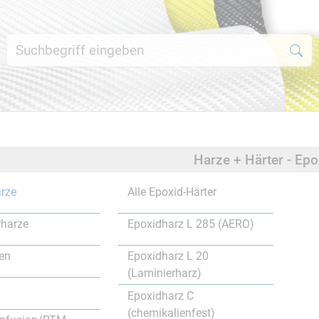
Harze + Härter - Ep
rze
Alle Epoxid-Härter
rharze
Epoxidharz L 285 (AERO)
en
Epoxidharz L 20
(Laminierharz)
Epoxidharz C
(chemikalienfest)