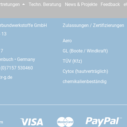
rtretungen
Techn. Beratung
News & Projekte
Feedback
e
erbundwerkstoffe GmbH
Zulassungen / Zertifizierungen
- 13
Aero
GL (Boote / Windkraft)
17
enbuch • Germany
TÜV (Kfz)
9 (0)7157 530460
Cytox (hautverträglich)
r-g.de
chemikalienbeständig