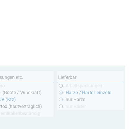
sungen etc.
Lieferbar
ero
Arbeitspackungen
 (Boote / Windkraft)
Harze / Härter einzeln
ÜV (Kfz)
nur Harze
tox (hautverträglich)
nur Härter
hemikalienbeständig