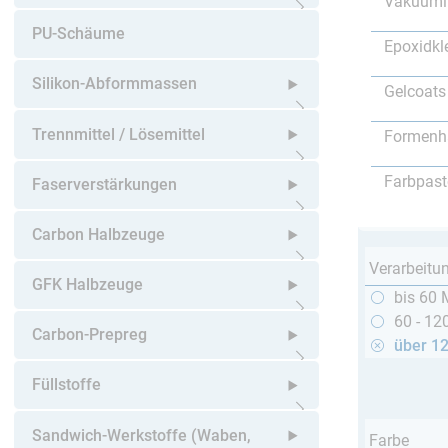
Vakuumi
Untermenü öffnen
PU-Schäume
Epoxidkl
Silikon-Abformmassen
Gelcoats
Untermenü öffnen
Trennmittel / Lösemittel
Formenh
Untermenü öffnen
Farbpast
Faserverstärkungen
Untermenü öffnen
Carbon Halbzeuge
Verarbeitu
Untermenü öffnen
GFK Halbzeuge
bis 60 
60 - 12
Untermenü öffnen
Carbon-Prepreg
über 1
Untermenü öffnen
Füllstoffe
Untermenü öffnen
Sandwich-Werkstoffe (Waben,
Farbe