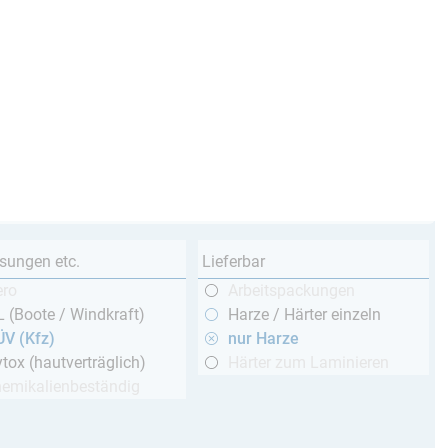
sungen etc.
Lieferbar
ero
Arbeitspackungen
 (Boote / Windkraft)
Harze / Härter einzeln
ÜV (Kfz)
nur Harze
tox (hautverträglich)
Härter zum Laminieren
hemikalienbeständig