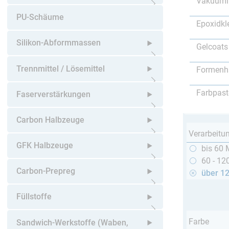
Vakuumi
Untermenü öffnen
PU-Schäume
Epoxidkl
Silikon-Abformmassen
Gelcoats
Untermenü öffnen
Trennmittel / Lösemittel
Formenh
Untermenü öffnen
Farbpast
Faserverstärkungen
Untermenü öffnen
Carbon Halbzeuge
Verarbeitu
Untermenü öffnen
GFK Halbzeuge
bis 60 
60 - 12
Untermenü öffnen
Carbon-Prepreg
über 1
Untermenü öffnen
Füllstoffe
Untermenü öffnen
Farbe
Sandwich-Werkstoffe (Waben,