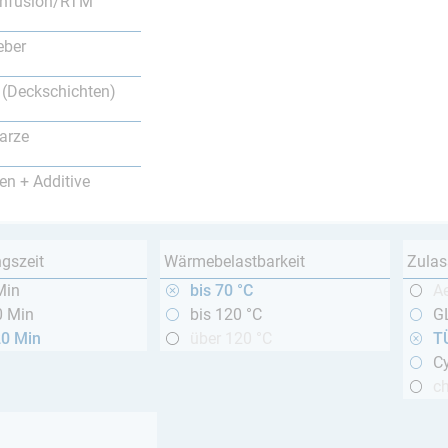
nfusion/RTM
eber
 (Deckschichten)
arze
en + Additive
ngszeit
Wärmebelastbarkeit
Zulas
Min
bis 70 °C
A
0 Min
bis 120 °C
GL
20 Min
über 120 °C
T
Cy
c