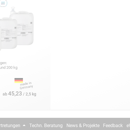
gen:
5 und 200 kg
45,23
ab
/ 2,5 kg
rtretungen
Techn. Beratung
News & Projekte
Feedback
e