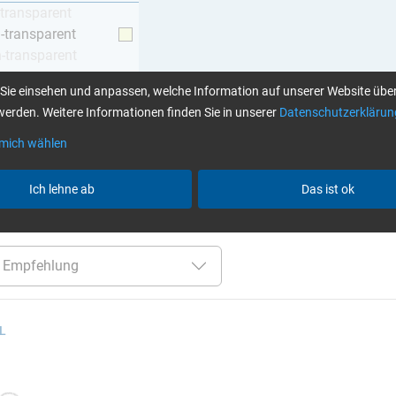
-transparent
h-transparent
h-transparent
z
Sie einsehen und anpassen, welche Information auf unserer Website über
erden. Weitere Informationen finden Sie in unserer
Datenschutzerklärun
 mich wählen
Klebstoffe finden Sie hier
Ich lehne ab
Das ist ok
er:
über 120 Min
bis 70 °C
TÜV (Kfz)
nur Harze
 L