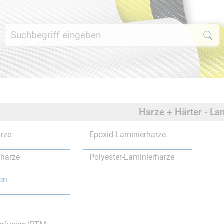
Harze + Härter - La
rze
Epoxid-Laminierharze
rharze
Polyester-Laminierharze
en