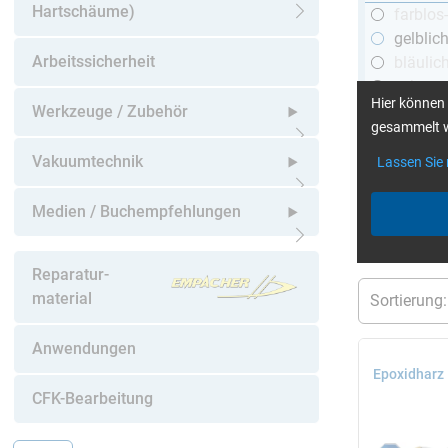
Hartschäume)
farblos
Untermenü öffnen
gelblic
Arbeitssicherheit
bläulic
schwar
Hier können 
Werkzeuge / Zubehör
gesammelt w
Untermenü öffnen
Vakuumtechnik
Lassen Sie
mehr Infos
:
Untermenü öffnen
Medien / Buchempfehlungen
aktuelle Filt
Untermenü öffnen
Reparatur-
material
Anwendungen
Epoxidharz
CFK-Bearbeitung