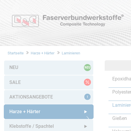
Startseite
Harze + Härter
Laminieren
NEU
Epoxidha
SALE
Polyeste
AKTIONSANGEBOTE
Laminier
Harze + Härter
Gießen
Untermenü öffnen
Klebstoffe / Spachtel