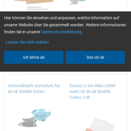
Hier können Sie einsehen und anpassen, welche Information auf
unserer Website über Sie gesammelt werden. Weitere Informationen
finden Sie in unserer
Datenschutzerklärung
.
Lassen Sie mich wählen
Ich lehne ab
Das ist ok
54,50
225,05
ab
/ Stück/pc.
ab
/ Stück/pc.
Schneidköpfe (verzahnt) für
Ersatz-Li-Ion Akku (5000
BLUE SHARK Cutter
mAh) für BLUE SHARK
Cutter, 2 St.