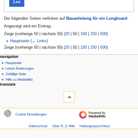
Los
Die folgenden Seiten verlinken auf
Bauanleitung für ein Longboard
:
Angezeigt wird ein Eintrag.
Zeige (
vorherige 50
|
nächste 50
) (
20
|
50
|
100
|
250
|
500
)
Hauptseite
(
← Links
)
Zeige (
vorherige 50
|
nächste 50
) (
20
|
50
|
100
|
250
|
500
)
N
navigation
Hauptseite
a
Letzte Änderungen
v
Zufällige Seite
i
Hilfe zu MediaWiki
g
translate
a
t
i
o
Cookie Einstellungen
n
s
Datenschutz
Über R_G Wiki
Haftungsausschluss
m