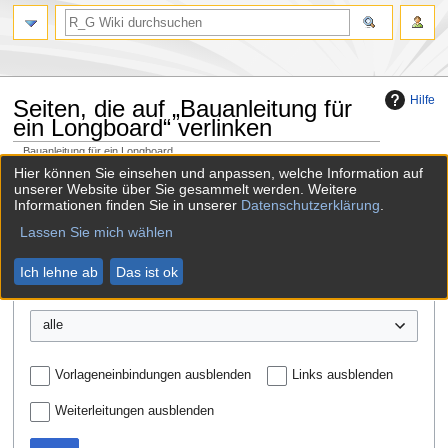
Hilfe
Seiten, die auf „Bauanleitung für
ein Longboard“ verlinken
Bauanleitung für ein Longboard
←
Bauanleitung für ein Longboard
Hier können Sie einsehen und anpassen, welche Information auf
unserer Website über Sie gesammelt werden. Weitere
Zur
Zur
Informationen finden Sie in unserer
Datenschutzerklärung
.
Links auf diese Seite
Navigation
Suche
springen
springen
Lassen Sie mich wählen
Seite:
Ich lehne ab
Das ist ok
Namensraum:
alle
Vorlageneinbindungen ausblenden
Links ausblenden
Weiterleitungen ausblenden