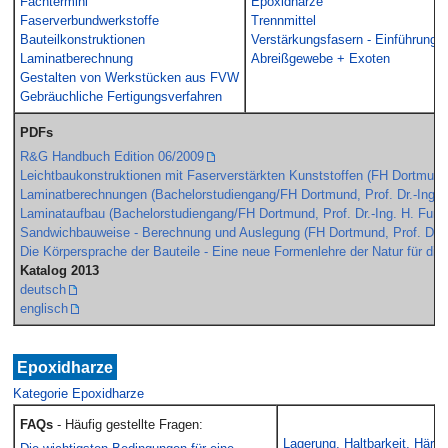
Fachtermini
Epoxidharze
Faserverbundwerkstoffe
Trennmittel
Bauteilkonstruktionen
Verstärkungsfasern - Einführung
Laminatberechnung
Abreißgewebe + Exoten
Gestalten von Werkstücken aus FVW
Gebräuchliche Fertigungsverfahren
PDFs
R&G Handbuch Edition 06/2009
Leichtbaukonstruktionen mit Faserverstärkten Kunststoffen (FH Dortmund, 
Laminatberechnungen (Bachelorstudiengang/FH Dortmund, Prof. Dr.-Ing. 
Laminataufbau (Bachelorstudiengang/FH Dortmund, Prof. Dr.-Ing. H. Funk
Sandwichbauweise - Berechnung und Auslegung (FH Dortmund, Prof. Dr.-I
Die Körpersprache der Bauteile - Eine neue Formenlehre der Natur für die 
Katalog 2013
deutsch
englisch
Epoxidharze
Kategorie Epoxidharze
FAQs
- Häufig gestellte Fragen:
Lagerung, Haltbarkeit, Härt