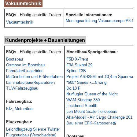
Vakuumtechnik
FAQs
- Häufig gestellte Fragen:
Spezielle Informationen:
Montageanleitung Vakuumpumpe P3-S
Vakuumtechnik
Kundenprojekte + Bauanleitungen
FAQs
- Häufig gestellte Fragen:
Modellbau/Sportgerätebau:
Bootsbau
F5D X-Trent
Osmose im Bootsbau
F3A Sukhoi 29
Fahrräder/Liegeräder
Spline F3B
Maßeinheiten und Prüfverfahren
Projekt ASH25Mi mit 10,4 m Spannweit
Laminataufbau/Reparaturen
"505" Series x1.5 wing
TÜV/Fahrzeugbau
Do 18 F
Nurflügler Queen of the Night
WAM Stingray 330
Fahrzeugbau:
Lockheed Stealth
Kfz, Motorräder
Len Mount Scale Helicopters
Aka-Modell - Air Cargo Challenge 2013
Flugzeugbau:
Bau einer CFK-Karosserie
Leichtflugzeug Silence Twister
Flugzeugbau (Verschiedene)
Bootsbau