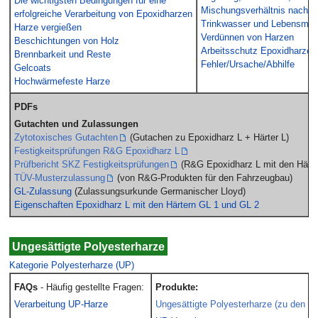
Die wichtigsten Bedingungen für eine
Mischungsverhältnis nach 
erfolgreiche Verarbeitung von Epoxidharzen
Trinkwasser und Lebensmitt
Harze vergießen
Verdünnen von Harzen
Beschichtungen von Holz
Arbeitsschutz Epoxidharze
Brennbarkeit und Reste
Fehler/Ursache/Abhilfe
Gelcoats
Hochwärmefeste Harze
PDFs
Gutachten und Zulassungen
Zytotoxisches Gutachten
(Gutachen zu Epoxidharz L + Härter L)
Festigkeitsprüfungen R&G Epoxidharz L
Prüfbericht SKZ Festigkeitsprüfungen
(R&G Epoxidharz L mit den Härte
TÜV-Musterzulassung
(von R&G-Produkten für den Fahrzeugbau)
GL-Zulassung
(Zulassungsurkunde Germanischer Lloyd)
Eigenschaften Epoxidharz L mit den Härtern GL 1 und GL 2
Ungesättigte Polyesterharze
Kategorie Polyesterharze (UP)
FAQs
- Häufig gestellte Fragen:
Produkte:
Verarbeitung UP-Harze
Ungesättigte Polyesterharze (zu den lief