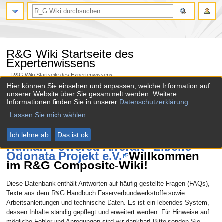
R&G Wiki Startseite des
Expertenwissens
R&G Wiki Startseite des Expertenwissens
Hier können Sie einsehen und anpassen, welche Information auf
Version vom 8. Juli 2026, 11:52 Uhr von
Hautmann
(
Diskussion
|
unserer Website über Sie gesammelt werden. Weitere
Beiträge
)
Informationen finden Sie in unserer
Datenschutzerklärung
.
(
Unterschied
)
← Nächstältere Version
| Aktuelle Version (Unterschied) |
Lassen Sie mich wählen
Nächstjüngere Version → (Unterschied)
Ich lehne ab
Das ist ok
Zur
Zur
Human Powered Aircraft "Libelle" -
Navigation
Suche
Odonata Projekt e.V.
Willkommen
springen
springen
im R&G Composite-Wiki!
Diese Datenbank enthält Antworten auf häufig gestellte Fragen (FAQs),
Texte aus dem R&G Handbuch Faserverbundwerkstoffe sowie
Arbeitsanleitungen und technische Daten. Es ist ein lebendes System,
dessen Inhalte ständig gepflegt und erweitert werden. Für Hinweise auf
mögliche Fehler und Anregungen sind wir dankbar! Bitte senden Sie