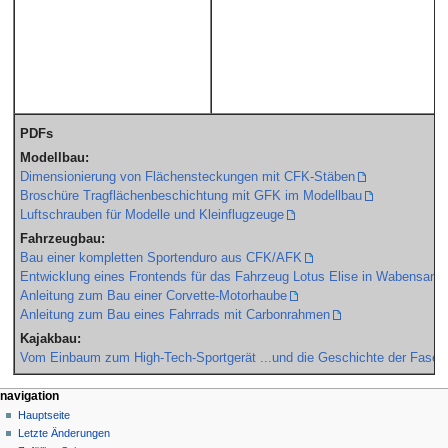
PDFs
Modellbau:
Dimensionierung von Flächensteckungen mit CFK-Stäben
Broschüre Tragflächenbeschichtung mit GFK im Modellbau
Luftschrauben für Modelle und Kleinflugzeuge
Fahrzeugbau:
Bau einer kompletten Sportenduro aus CFK/AFK
Entwicklung eines Frontends für das Fahrzeug Lotus Elise in Wabensan
Anleitung zum Bau einer Corvette-Motorhaube
Anleitung zum Bau eines Fahrrads mit Carbonrahmen
Kajakbau:
Vom Einbaum zum High-Tech-Sportgerät ...und die Geschichte der Faserv
N
navigation
Hauptseite
a
Letzte Änderungen
v