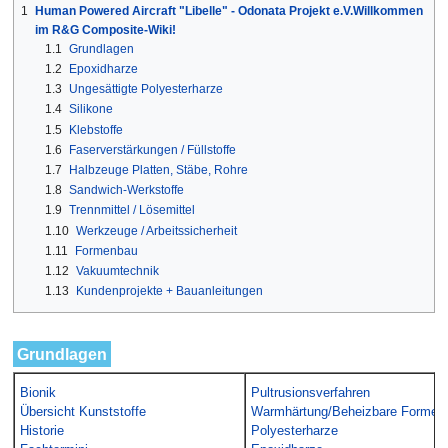
1
Human Powered Aircraft "Libelle" - Odonata Projekt e.V.Willkommen
im R&G Composite-Wiki!
1.1
Grundlagen
1.2
Epoxidharze
1.3
Ungesättigte Polyesterharze
1.4
Silikone
1.5
Klebstoffe
1.6
Faserverstärkungen / Füllstoffe
1.7
Halbzeuge Platten, Stäbe, Rohre
1.8
Sandwich-Werkstoffe
1.9
Trennmittel / Lösemittel
1.10
Werkzeuge / Arbeitssicherheit
1.11
Formenbau
1.12
Vakuumtechnik
1.13
Kundenprojekte + Bauanleitungen
Grundlagen
Bionik
Pultrusionsverfahren
Übersicht Kunststoffe
Warmhärtung/Beheizbare Formen
Historie
Polyesterharze