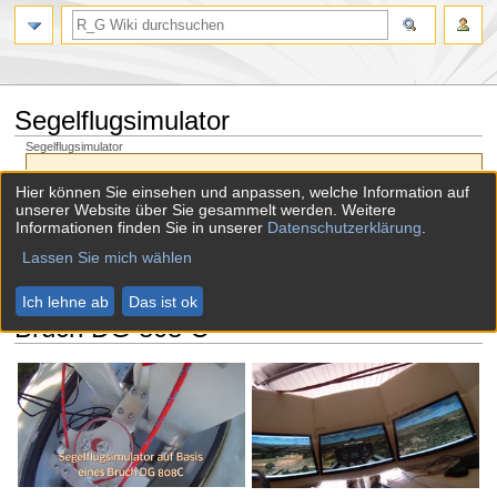
Segelflugsimulator
Segelflugsimulator
Version vom 31. Oktober 2014, 13:27 Uhr von
Admin
(
Diskussion
|
Hier können Sie einsehen und anpassen, welche Information auf
Beiträge
)
unserer Website über Sie gesammelt werden. Weitere
(Unterschied) ← Nächstältere Version |
Aktuelle Version
(
Unterschied
) |
Informationen finden Sie in unserer
Datenschutzerklärung
.
Nächstjüngere Version →
(
Unterschied
)
Lassen Sie mich wählen
Zur
Zur
Segelflugsimulator auf Grundlage eines
Ich lehne ab
Das ist ok
Navigation
Suche
Bruch DG 808 C
springen
springen