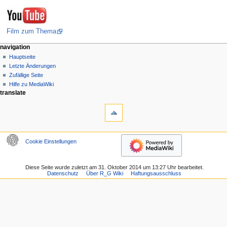
Film zum Thema
N
navigation
Hauptseite
a
Letzte Änderungen
v
Zufällige Seite
i
Hilfe zu MediaWiki
g
translate
a
t
i
o
Cookie Einstellungen
n
s
Diese Seite wurde zuletzt am 31. Oktober 2014 um 13:27 Uhr bearbeitet.
m
Datenschutz
Über R_G Wiki
Haftungsausschluss
e
n
ü