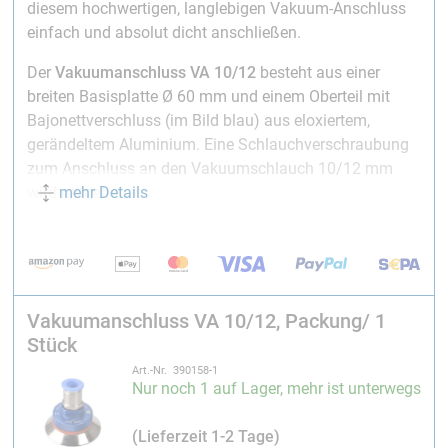
diesem hochwertigen, langlebigen Vakuum-Anschluss
einfach und absolut dicht anschließen.
Der
Vakuumanschluss VA 10/12
besteht aus einer
breiten Basisplatte Ø 60 mm und einem Oberteil mit
Bajonettverschluss (im Bild blau) aus eloxiertem,
gerändeltem Aluminium. Eine Schlauchverschraubung
zum Anschluss an den Vakuumschlauch 10/12 mm
mehr Details
wird mitgeliefert.
Anwendung:
In die Folie wird zunächst ein passendes kleines Loch
geschnitten. Dieser Bereich wird zwischen Basisplatte
und Oberteil positioniert. Das Oberteil mit der Silikon-
Vakuumanschluss VA 10/12, Packung/ 1
Dichtungsscheibe wird in den Nockenteil der Basisplatte
Stück
gedrückt und gleichzeitig um ca. 90 Grad gedreht.
Art.-Nr. 390158-1
Durch den Bajonettverschluss ist ein schnelles und
Nur noch 1 auf Lager, mehr ist unterwegs
absolut dichtes Verbinden mit der Folie möglich.
(Lieferzeit 1-2 Tage)