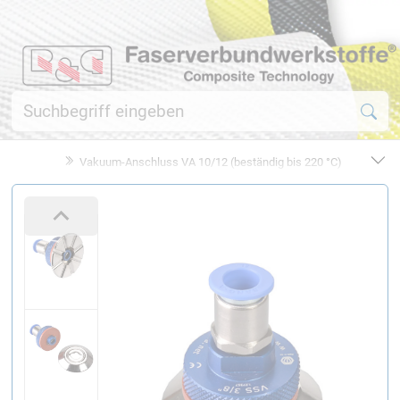
Vakuum-Anschluss VA 10/12 (beständig bis 220 °C)