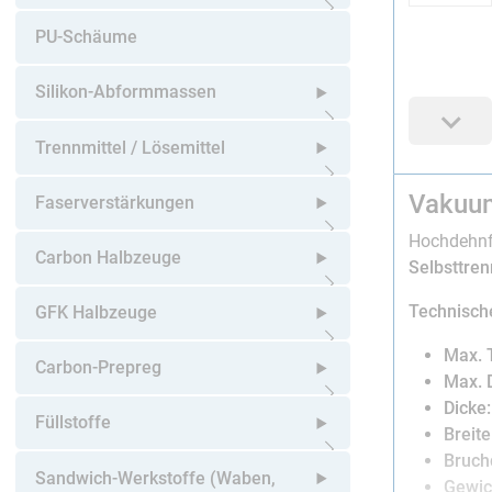
Untermenü öffnen
PU-Schäume
Silikon-Abformmassen
Untermenü öffnen
Trennmittel / Lösemittel
Vakuum
Untermenü öffnen
Faserverstärkungen
Hochdehnfä
Untermenü öffnen
Carbon Halbzeuge
Selbsttre
Untermenü öffnen
Technisch
GFK Halbzeuge
Max. 
Untermenü öffnen
Carbon-Prepreg
Max. 
Dicke:
Untermenü öffnen
Füllstoffe
Breite
Bruch
Untermenü öffnen
Sandwich-Werkstoffe (Waben,
Gewic