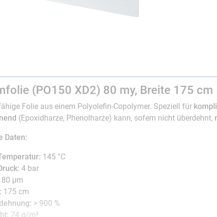
folie (PO150 XD2) 80 my, Breite 175 cm
hige Folie aus einem Polyolefin-Copolymer. Speziell für
kompli
nnend
(Epoxidharze, Phenolharze) kann, sofern nicht überdehnt,
e Daten:
Temperatur:
145 °C
Druck:
4 bar
80 µm
:
175 cm
dehnung:
> 900 %
ht:
74 g/m²