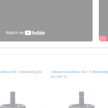
chluss VA 1 (beständig bis
Vakuum-Anschluss VA 1-T (beständi
bis 180 °C)