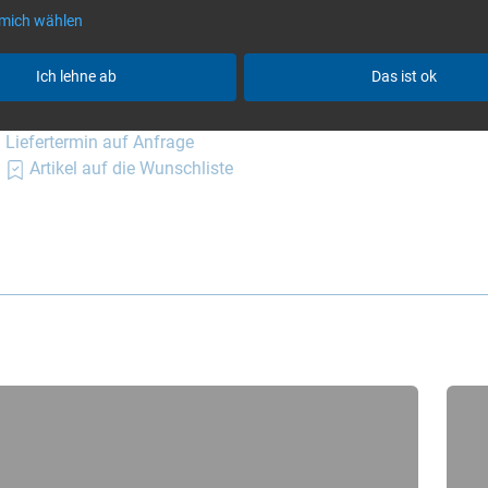
Artikel auf die Wunschliste
 mich wählen
Ich lehne ab
Das ist ok
olie PO150 XD2, 175 cm, Rolle/ 100 m
Art.-Nr. 3901768
Liefertermin auf Anfrage
Artikel auf die Wunschliste