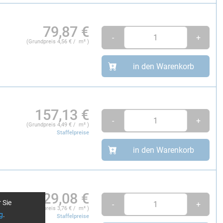
79,87
€
-
+
(Grundpreis
4,56
€ / m² )
in den Warenkorb
157,13
€
-
+
(Grundpreis
4,49
€ / m² )
Staffelpreise
in den Warenkorb
329,08
€
 Sie
-
+
(Grundpreis
3,76
€ / m² )
g
.
Staffelpreise