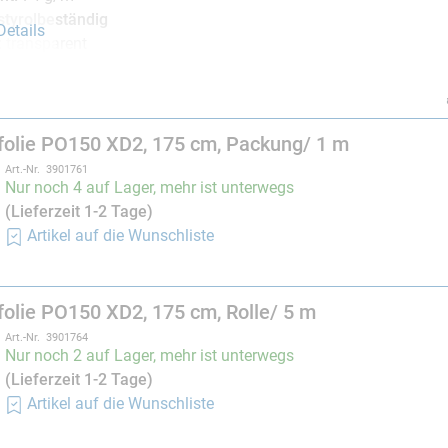
styrolbeständig
etails
:
transparent
sgebiet:
ssen (für die
Vakuuminfusion
nicht geeignet. Weitere Info im
W
 Folie ist die Elastizität der limitierende Faktor, weshalb Vorv
olie PO150 XD2, 175 cm, Packung/ 1 m
 sind primär zwei Eigenschaften relevant:
Art.-Nr. 3901761
Nur noch 4 auf Lager, mehr ist unterwegs
ische
Verformung ist reversibel und beschreibt, wie stark sich d
(Lieferzeit 1-2 Tage)
zustand zurückkehren zu können.
Artikel auf die Wunschliste
ische
Verformung lässt sich nicht rückgängig machen und beschrei
be
> 900 %
bezieht sich auf eine elastische als auch plastische De
olie PO150 XD2, 175 cm, Rolle/ 5 m
ich nicht mehr in den Ursprungszustand zurückziehen. Das Bild hie
Art.-Nr. 3901764
its stark plastisch verformt, während sie in den Randbereichen
Nur noch 2 auf Lager, mehr ist unterwegs
eine elastomere Folie aus Silikon, Naturkautschuk oder PUR, die
(Lieferzeit 1-2 Tage)
Artikel auf die Wunschliste
icht/UV-Strahlung schützen, nicht unter 60 % Luftfeuchtigkeit 