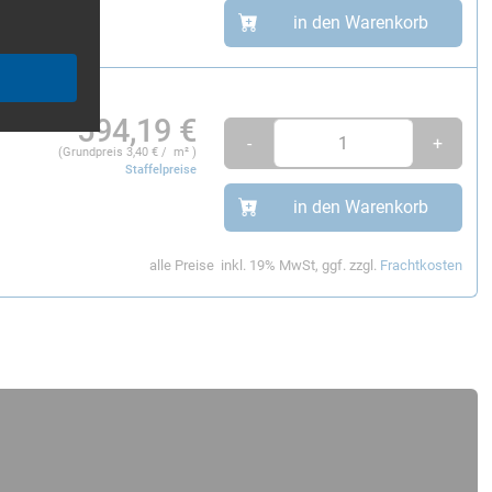
in den Warenkorb
594,19
€
-
+
(Grundpreis
3,40
€ / m² )
Staffelpreise
in den Warenkorb
alle Preise
inkl. 19% MwSt, ggf. zzgl.
Frachtkosten