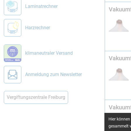
Laminatrechner
Vakuumf
Harzrechner
klimaneutraler Versand
Vakuumf
Anmeldung zum Newsletter
Vergiftungszentrale Freiburg
Vakuumf
Hier können 
gesammelt w