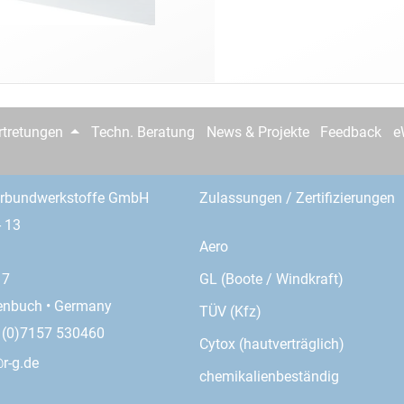
rtretungen
Techn. Beratung
News & Projekte
Feedback
e
erbundwerkstoffe GmbH
Zulassungen / Zertifizierungen
- 13
Aero
GL (Boote / Windkraft)
17
enbuch • Germany
TÜV (Kfz)
9 (0)7157 530460
Cytox (hautverträglich)
r-g.de
chemikalienbeständig