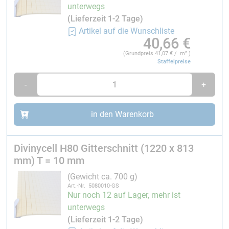
unterwegs
Hohe Formbarkeit für gekrümmte Bauteile und
(Lieferzeit 1-2 Tage)
komplexe Formen
Artikel auf die Wunschliste
Geringes Gewicht bei hoher Steifigkeit im
40,66
€
Sandwichaufbau
(Grundpreis
41,07
€ / m² )
Einfach und robust in der Verarbeitung
Staffelpreise
Sehr gut für Handlaminat und
-
+
Vakuumpressverfahren geeignet
Tragende Decklagen lassen sich unter Vakuum
zuverlässig verpressen
in den Warenkorb
Vielseitig einsetzbar in zahlreichen
Faserverbundanwendungen
Divinycell H80 Gitterschnitt (1220 x 813
Typische Anwendungen
mm) T = 10 mm
Divinycell® H80 Gitterschnitt wird überall dort
(Gewicht ca. 700 g)
eingesetzt, wo leichte und gleichzeitig steife
Art.-Nr. 5080010-GS
Nur noch 12 auf Lager, mehr ist
Sandwichstrukturen benötigt werden, beispielsweise
unterwegs
bei:
(Lieferzeit 1-2 Tage)