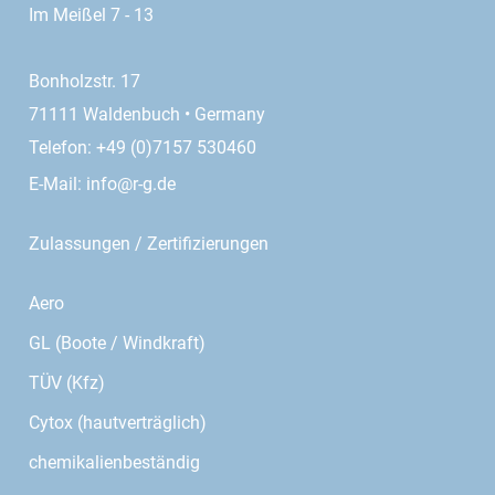
Im Meißel 7 - 13
Bonholzstr. 17
Zugmodul¹
ASTM D 1623
71111 Waldenbuch • Germany
Telefon: +49 (0)7157 530460
E-Mail:
info@r-g.de
Schubfestigkeit
ASTM C 273
Zulassungen / Zertifizierungen
Schubmodul
ASTM C 273
Aero
GL (Boote / Windkraft)
TÜV (Kfz)
Schubdehnung
ASTM C 273
Cytox (hautverträglich)
Dichte
ISO845
chemikalienbeständig
Alle Werte wurden bei +23 °C gemessen