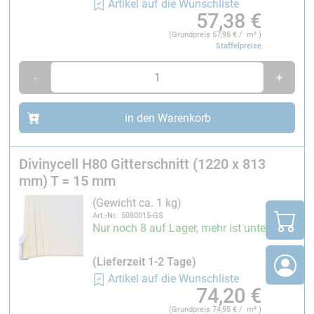
Rotorblättern und Gondeln
Artikel auf die Wunschliste
57,38
€
Bootsrümpfen und Decksaufbauten
Fahrzeugkarosserien und Verkleidungen
(Grundpreis
57,96
€ / m² )
Staffelpreise
Tanks und Behältern
Maschinenhauben und Industrieverkleidungen
-
+
Radomen und Leichtbaupaneelen
Technische Daten
in den Warenkorb
Plattenformat:
1220 × 813 mm
Divinycell H80 Gitterschnitt (1220 x 813
mm) T = 15 mm
Gitterstruktur:
(Gewicht ca. 1 kg)
Rastermaß (Mitte–Mitte): 30 mm
Art.-Nr. 5080015-GS
Nutentiefe: Plattendicke minus ca. 2 mm
Nur noch 8 auf Lager, mehr ist unterwegs
Nutbreite: ca. 0,9 mm
(Lieferzeit 1-2 Tage)
Verarbeitung
Artikel auf die Wunschliste
74,20
€
Geeignet für:
(Grundpreis
74,95
€ / m² )