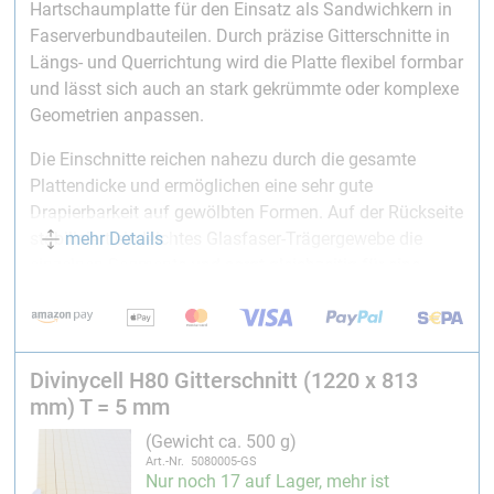
Hartschaumplatte für den Einsatz als Sandwichkern in
Faserverbundbauteilen. Durch präzise Gitterschnitte in
Längs- und Querrichtung wird die Platte flexibel formbar
und lässt sich auch an stark gekrümmte oder komplexe
Geometrien anpassen.
Die Einschnitte reichen nahezu durch die gesamte
Plattendicke und ermöglichen eine sehr gute
Drapierbarkeit auf gewölbten Formen. Auf der Rückseite
mehr Details
stabilisiert ein leichtes Glasfaser-Trägergewebe die
einzelnen Segmente und sorgt gleichzeitig für eine
einfache und robuste Handhabung bei der Verarbeitung.
Divinycell® H80
zählt zu den etablierten PVC-
Strukturschäumen im Leichtbau und wird unter
Divinycell H80 Gitterschnitt (1220 x 813
anderem im Bootsbau, Fahrzeugbau,
mm) T = 5 mm
Windenergieanlagenbau sowie in industriellen
Sandwichkonstruktionen eingesetzt.
(Gewicht ca. 500 g)
Art.-Nr. 5080005-GS
Nur noch 17 auf Lager, mehr ist
Vorteile