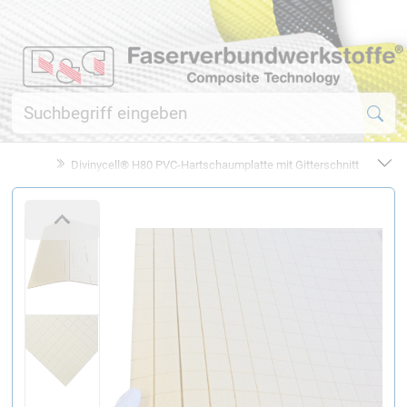
Divinycell® H80 PVC-Hartschaumplatte mit Gitterschnitt