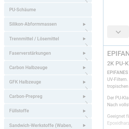
Untermenü öffnen
PU-Schäume
Silikon-Abformmassen
Untermenü öffnen
Trennmittel / Lösemittel
EPIFAN
Untermenü öffnen
Faserverstärkungen
2K PU-Kl
Untermenü öffnen
Carbon Halbzeuge
EPIFANES 
UV-Filtern
Untermenü öffnen
GFK Halbzeuge
tropische
Untermenü öffnen
Carbon-Prepreg
Der PU-Kla
Nach volls
Untermenü öffnen
Füllstoffe
Geeignet f
Epoxidharz
Untermenü öffnen
Sandwich-Werkstoffe (Waben,