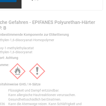
che Gefahren - EPIFANES Polyurethan-Härter
. B
nbestimmende Komponente zur Etikettierung
hylen-1,6-diisocyanat-Homopolymer
xy-1-methylethylacetat
hylen-1,6-diisocyanat
ort:
Achtung
ramme:
pinsel oder einer Rolle empfohlen. Nicht nass-in-nass
er Verarbeitung vermeiden.
eitshinweise GHS / H-Sätze
eitshinweise GHS
H-Sätze
Flüssigkeit und Dampf entzündbar.
Kann allergische Hautreaktionen verursachen.
Gesundheitsschädlich bei Einatmen.
336
Kann die Atemwege reizen. Kann Schläfrigkeit und