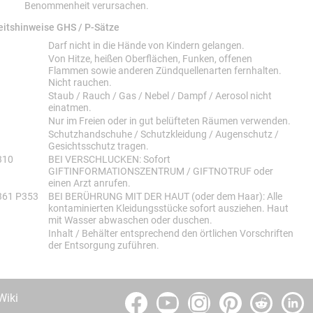
Benommenheit verursachen.
eitshinweise GHS / P-Sätze
eitshinweise GHS
P-Sätze
Darf nicht in die Hände von Kindern gelangen.
Von Hitze, heißen Oberflächen, Funken, offenen
Flammen sowie anderen Zündquellenarten fernhalten.
Nicht rauchen.
Staub / Rauch / Gas / Nebel / Dampf / Aerosol nicht
einatmen.
Nur im Freien oder in gut belüfteten Räumen verwenden.
Schutzhandschuhe / Schutzkleidung / Augenschutz /
Gesichtsschutz tragen.
310
BEI VERSCHLUCKEN: Sofort
GIFTINFORMATIONSZENTRUM / GIFTNOTRUF oder
einen Arzt anrufen.
361 P353
BEI BERÜHRUNG MIT DER HAUT (oder dem Haar): Alle
kontaminierten Kleidungsstücke sofort ausziehen. Haut
mit Wasser abwaschen oder duschen.
Inhalt / Behälter entsprechend den örtlichen Vorschriften
der Entsorgung zuführen.
Wiki