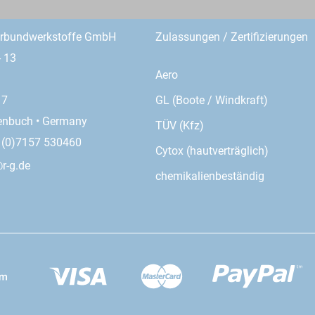
erbundwerkstoffe GmbH
Zulassungen / Zertifizierungen
- 13
Aero
GL (Boote / Windkraft)
17
enbuch • Germany
TÜV (Kfz)
9 (0)7157 530460
Cytox (hautverträglich)
r-g.de
chemikalienbeständig