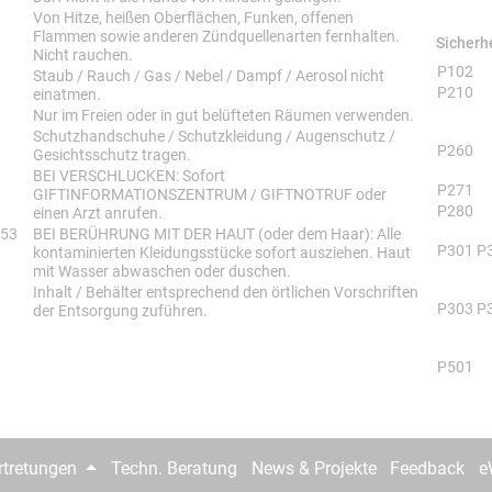
Von Hitze, heißen Oberflächen, Funken, offenen
Flammen sowie anderen Zündquellenarten fernhalten.
Sicherh
Nicht rauchen.
Sicherh
P102
Staub / Rauch / Gas / Nebel / Dampf / Aerosol nicht
P210
einatmen.
Nur im Freien oder in gut belüfteten Räumen verwenden.
Schutzhandschuhe / Schutzkleidung / Augenschutz /
P260
Gesichtsschutz tragen.
BEI VERSCHLUCKEN: Sofort
P271
GIFTINFORMATIONSZENTRUM / GIFTNOTRUF oder
P280
einen Arzt anrufen.
353
BEI BERÜHRUNG MIT DER HAUT (oder dem Haar): Alle
P301 P
kontaminierten Kleidungsstücke sofort ausziehen. Haut
mit Wasser abwaschen oder duschen.
Inhalt / Behälter entsprechend den örtlichen Vorschriften
P303 P
der Entsorgung zuführen.
P501
rtretungen
Techn. Beratung
News & Projekte
Feedback
e