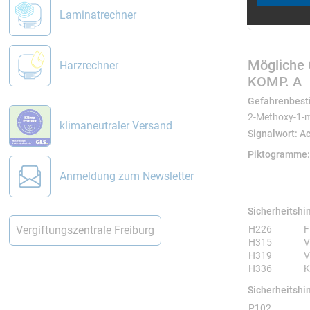
Staub
Laminatrechner
Überar
Polier
Anwendu
Mögliche 
Harzrechner
KOMP. A
Boots
Holzo
Gefahrenbest
Epoxi
2-Methoxy-1-m
klimaneutraler Versand
Hochg
Signalwort:
A
Holz-
Piktogramme
Verarbei
Anmeldung zum Newsletter
Für optima
Sicherheitshi
arbeiten. 
Sicherheitsh
H226
F
Vergiftungszentrale Freiburg
H315
V
H319
V
H336
K
Sicherheitshi
Sicherheitsh
P102