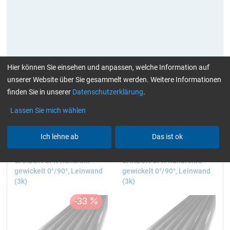
Hier können Sie einsehen und anpassen, welche Information auf
unserer Website über Sie gesammelt werden. Weitere Informationen
aktuelle Filter:
3k
> 1 bis 2 m
finden Sie in unserer
Datenschutzerklärung
.
Alle Filter zurücksetzen
Lassen Sie mich wählen
Ich lehne ab
Das ist ok
CARBON CFK-Rundrohr
CARBON CFK-Rundrohre
gewickelt 0°/90°, Leinwand
gewickelt 0°/90°, Leinwand
(3k)
(3k)