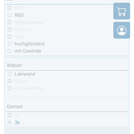
DPP™
R&G
teleskopierbar
konisch
matt
hochglänzend
mit Gewinde
Webart
Leinwand
Köper
Unidirektional
Garnart
1k
3k