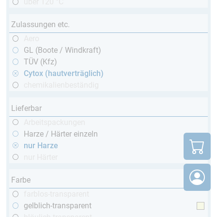
über 120 °C
Zulassungen etc.
Aero
GL (Boote / Windkraft)
TÜV (Kfz)
Cytox (hautverträglich)
chemikalienbeständig
Lieferbar
Arbeitspackungen
Harze / Härter einzeln
nur Harze
nur Härter
Farbe
farblos-transparent
gelblich-transparent