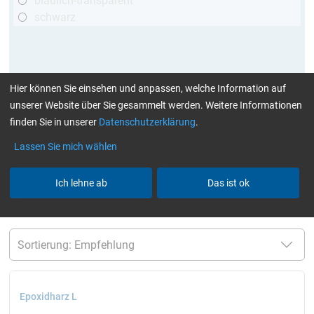
bläulich-transparent
schwarz
Hier können Sie einsehen und anpassen, welche Information auf
unserer Website über Sie gesammelt werden. Weitere Informationen
finden Sie in unserer
Datenschutzerklärung
.
Lassen Sie mich wählen
mehr Infos
:
Klebstoffe finden Sie hier
Ich lehne ab
Das ist ok
aktuelle Filter:
über 120 Min
bis 120 °C
Cytox
(hautverträglich)
nur Harze
Alle Filter zurücksetzen
Epoxidharz L