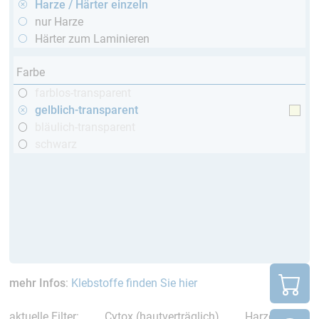
Harze / Härter einzeln
nur Harze
Härter zum Laminieren
Farbe
farblos-transparent
gelblich-transparent
bläulich-transparent
schwarz
mehr Infos
:
Klebstoffe finden Sie hier
aktuelle Filter:
Cytox (hautverträglich)
Harze /