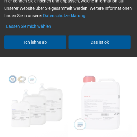
Hier können Sie einsehen und anpassen, welche Information auf
/ Windkraft)
Harze / Härter einzeln
unserer Website über Sie gesammelt werden. Weitere Informationen
Alle Filter zurücksetzen
finden Sie in unserer
Datenschutzerklärung
.
Lassen Sie mich wählen
Ich lehne ab
Das ist ok
Epoxidharz L
Härter GL 1 (30 min)