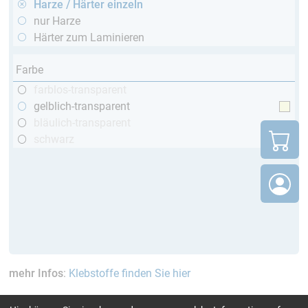
Harze / Härter einzeln
nur Harze
Härter zum Laminieren
Farbe
farblos-transparent
gelblich-transparent
bläulich-transparent
schwarz
mehr Infos
:
Klebstoffe finden Sie hier
aktuelle Filter:
bis 60 Min
bis 120 °C
GL (Boote