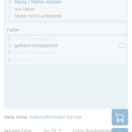
Harze / Härter einzeln
nur Harze
Härter zum Laminieren
Farbe
farblos-transparent
gelblich-transparent
bläulich-transparent
schwarz
mehr Infos
:
Klebstoffe finden Sie hier
aktuelle Filter:
bis 70 °C
Cytox (hautverträglich)