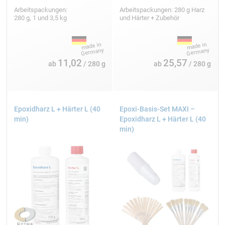
Arbeitspackungen:
Arbeitspackungen: 280 g Harz
280 g, 1 und 3,5 kg
und Härter + Zubehör
11,02
25,57
ab
/ 280 g
ab
/ 280 g
Epoxidharz L + Härter L (40
Epoxi-Basis-Set MAXI –
min)
Epoxidharz L + Härter L (40
min)