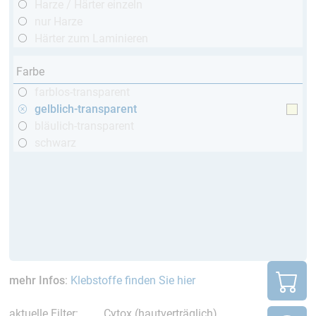
Harze / Härter einzeln
nur Harze
Härter zum Laminieren
Farbe
farblos-transparent
gelblich-transparent
bläulich-transparent
schwarz
mehr Infos
:
Klebstoffe finden Sie hier
aktuelle Filter:
Cytox (hautverträglich)