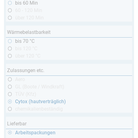
bis 60 Min
60 - 120 Min
über 120 Min
Wärmebelastbarkeit
bis 70 °C
bis 120 °C
über 120 °C
Zulassungen etc.
Aero
GL (Boote / Windkraft)
TÜV (Kfz)
Cytox (hautverträglich)
chemikalienbeständig
Lieferbar
Arbeitspackungen