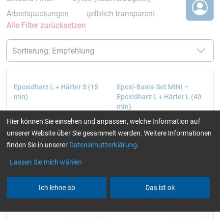
Arbeitspackungen
gelblich-transparent
Alle Filter zurücksetzen
Epoxidharz L + Härter S (15
Epoxi-Basis-Set MINI –
min)
Epoxidharz L + Härter L (40
min)
Hier können Sie einsehen und anpassen, welche Information auf
unserer Website über Sie gesammelt werden. Weitere Informationen
finden Sie in unserer
Datenschutzerklärung
.
Lassen Sie mich wählen
Ich lehne ab
Das ist ok