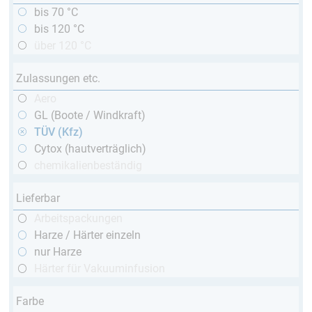
bis 70 °C
bis 120 °C
über 120 °C
Zulassungen etc.
Aero
GL (Boote / Windkraft)
TÜV (Kfz)
Cytox (hautverträglich)
chemikalienbeständig
Lieferbar
Arbeitspackungen
Harze / Härter einzeln
nur Harze
Härter für Vakuuminfusion
Farbe