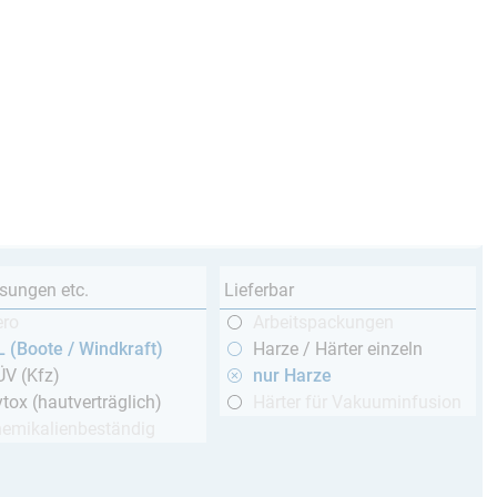
sungen etc.
Lieferbar
ero
Arbeitspackungen
 (Boote / Windkraft)
Harze / Härter einzeln
ÜV (Kfz)
nur Harze
tox (hautverträglich)
Härter für Vakuuminfusion
hemikalienbeständig