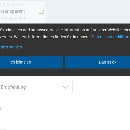
-transparent
h-transparent
h-transparent
z
Sie einsehen und anpassen, welche Information auf unserer Website über
erden. Weitere Informationen finden Sie in unserer
Datenschutzerklärun
 mich wählen
Klebstoffe finden Sie hier
Ich lehne ab
Das ist ok
er:
60 - 120 Min
GL (Boote / Windkraft)
nur Harze
A
 L