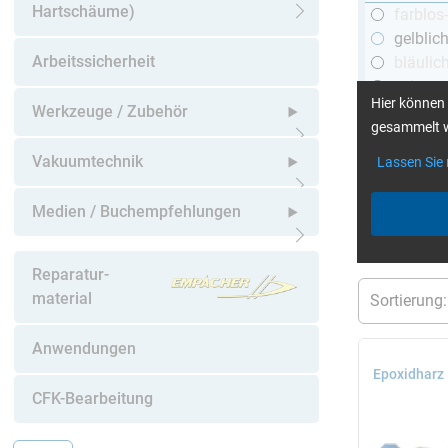
Hartschäume)
farblos
Untermenü öffnen
gelblic
Arbeitssicherheit
bläulic
schwar
Hier können 
Werkzeuge / Zubehör
gesammelt w
Untermenü öffnen
Vakuumtechnik
Lassen Sie
mehr Infos
:
Untermenü öffnen
Medien / Buchempfehlungen
aktuelle Filt
Untermenü öffnen
Reparatur-
material
Anwendungen
Epoxidharz
CFK-Bearbeitung