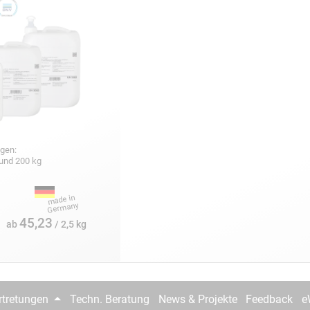
gen:
5 und 200 kg
45,23
ab
/ 2,5 kg
rtretungen
Techn. Beratung
News & Projekte
Feedback
e