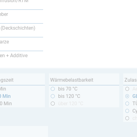
nfusion/RTM
eber
 (Deckschichten)
arze
en + Additive
ngszeit
Wärmebelastbarkeit
Zulas
Min
bis 70 °C
A
0 Min
bis 120 °C
GL
20 Min
über 120 °C
T
Cy
c