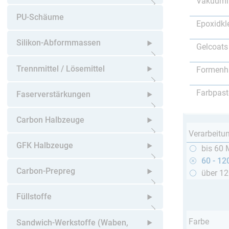
Vakuumi
Untermenü öffnen
PU-Schäume
Epoxidkl
Silikon-Abformmassen
Gelcoats
Untermenü öffnen
Trennmittel / Lösemittel
Formenh
Untermenü öffnen
Farbpast
Faserverstärkungen
Untermenü öffnen
Carbon Halbzeuge
Verarbeitu
Untermenü öffnen
GFK Halbzeuge
bis 60 
60 - 12
Untermenü öffnen
Carbon-Prepreg
über 1
Untermenü öffnen
Füllstoffe
Untermenü öffnen
Farbe
Sandwich-Werkstoffe (Waben,