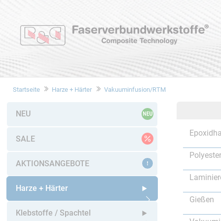
Startseite
Harze + Härter
Vakuuminfusion/RTM
NEU
Epoxidha
SALE
Polyeste
AKTIONSANGEBOTE
Laminier
Harze + Härter
Gießen
Untermenü öffnen
Klebstoffe / Spachtel