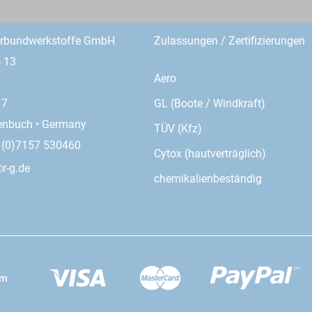
erbundwerkstoffe GmbH
Zulassungen / Zertifizierungen
- 13
Aero
GL (Boote / Windkraft)
17
enbuch • Germany
TÜV (Kfz)
9 (0)7157 530460
Cytox (hautverträglich)
r-g.de
chemikalienbeständig