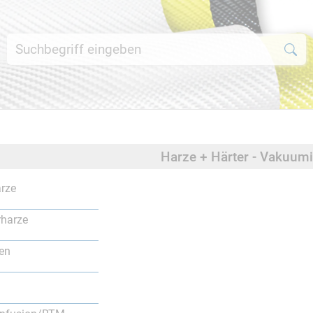
Harze + Härter - Vakuu
rze
rharze
en